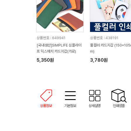
상품번호 : 649941
상품번호 : 438191
[국내생산]SIMPLIFE 심플라이
풀컬러 카드지갑 (150*10
프 믹스매치 카드지갑(가로)
m)
5,350원
3,780원
상품정보
기본정보
상세설명
인쇄샘플