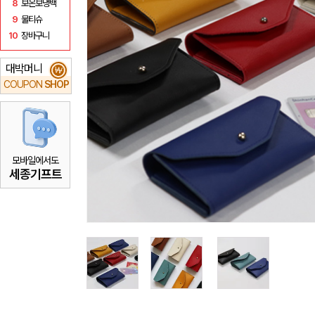
8
보온보냉백
9
물티슈
10
장바구니
대박머니
₩
COUPON
SHOP
모바일에서도
세종기프트