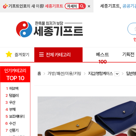
×
세종기프트,
공공기
기프트인포
의 새 이름!
세종기프트
자세히
베스트
기획전
전체 카테고리
즐겨찾기
100
인기카테고리
홈
가방/패션/미용/키링
지갑/명함케이스
일반
TOP 10
1
에코백
2
텀블러
3
우산
4
부채
5
보조배터리
6
수건
7
선풍기