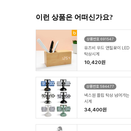
이런 상품은 어떠신가요?
상품번호 691547
유즈비 우드 연필꽂이 LED
탁상시계
10,420원
상품번호 584477
넥스원 플립 탁상 넘어가는
시계
34,400원