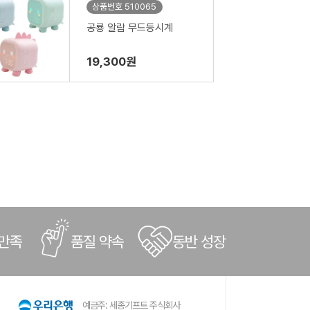
상품번호 510065
공룡 알람 무드등시계
19,300원
 만족
품질 약속
동반 성장
예금주: 세종기프트 주식회사