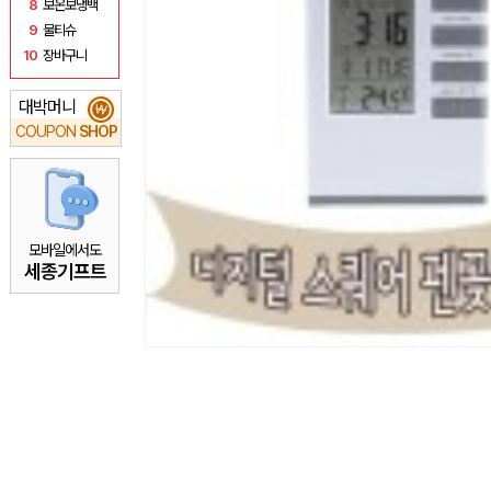
8
보온보냉백
9
물티슈
10
장바구니
대박머니
₩
COUPON
SHOP
모바일에서도
세종기프트