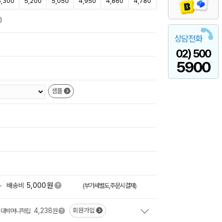
5,300
5,200
5,050
4,950
4,860
4,780
)
상담전화
02) 500
5900
샘플
원
+
배송비
5,000
(부가세별도,주문시결제)
4,238
회원가입
대박머니적립
원