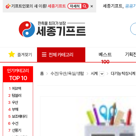
×
세종기프트,
공공기
기프트인포
의 새 이름!
세종기프트
자세히
베스트
기획
전체 카테고리
즐겨찾기
100
인기카테고리
홈
수건/우산/욕실/생활
시계
다기능 탁상시
TOP 10
1
에코백
2
텀블러
3
우산
4
부채
5
보조배터리
6
수건
7
선풍기