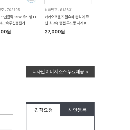
호 : 703195
상품번호 : 813631
O 모던클락 15W 우드형 LE
카카오프렌즈 꿀휴식 춘식이 무
계&고속무선충전기
선 초고속 충전 무드등 시계 KW
DS200
200원
27,000원
디자인 이미지 소스 무료제공 >
견적요청
시안등록