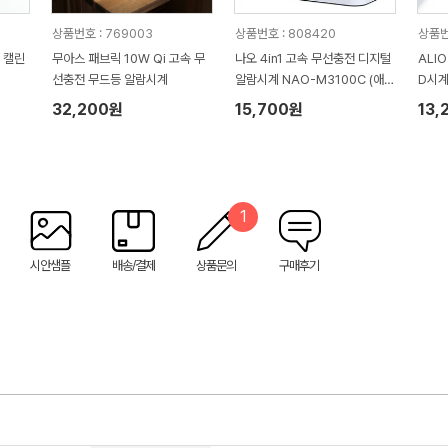
상품번호 : 769003
상품번호 : 808420
상품번
 캘린
무아스 패브릭 10W Qi 고속 무
나오 4in1 고속 무선충전 디지털
ALI
1
선충전 무드등 알람시계
알람시계 NAO-M3100C (애플
D시
&갤럭시)
32,200원
15,700원
13,
1
시안샘플
배송/결제
상품문의
구매후기