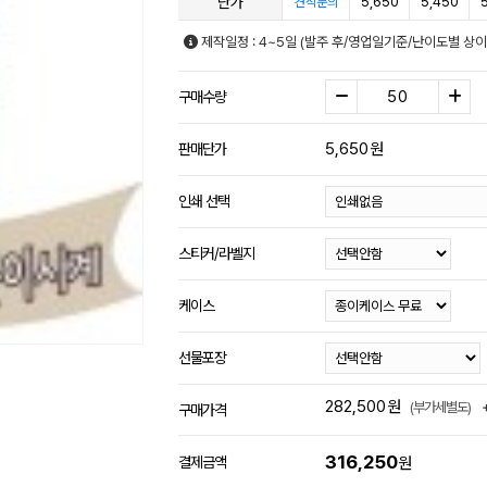
단가
5,650
5,450
견적문의
제작일정 : 4~5일 (발주 후/영업일기준/난이도별 상이
구매수량
5,650
원
판매단가
인쇄 선택
스티커/라벨지
케이스
선물포장
282,500
원
(부가세별도)
구매가격
316,250
결제금액
원