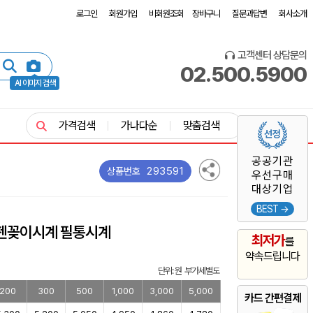
로그인
회원가입
비회원조회
장바구니
질문과답변
회사소개
고객센터 상담문의
02.500.5900
AI 이미지 검색
가격검색
가나다순
맞춤검색
공공기관
293591
상품번호
우선구매
대상기업
BEST →
 펜꽂이시계 필통시계
최저가
를
약속드립니다
단위: 원 부가세별도
200
300
500
1,000
3,000
5,000
카드 간편결제