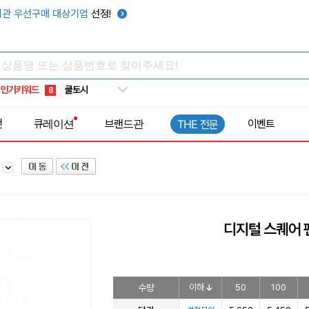
키캡
5
관 우선구매 대상기업
선정!
우산
6
텀블러
7
쿨토시
8
인기키워드
넥쿨러
9
타포린가방
10
전
큐레이션
브랜드관
이벤트
THE 전문
선풍기
1
계
디지털 스퀘어
수량
이하
50
100