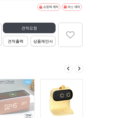
쇼핑백 제작
박스 제작
견적요청
견적출력
상품제안서