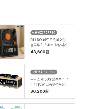
상품번호 797780
FILLRO 레트로 턴테이블
블루투스 스피커 탁상시계
43,600원
상품번호 640503
우드쇼 R1503 블루투스 스
피커 15W 고속무선충전 리
얼우드 디지털시계_리얼우
30,200원
드