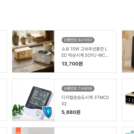
상품번호 847092
소유 15W 고속무선충전 L
ED 탁상시계 SOYU-WC2
4 (무료인쇄)
13,700원
상품번호 734858
디지털온습도시계 3TMC0
02
5,880원