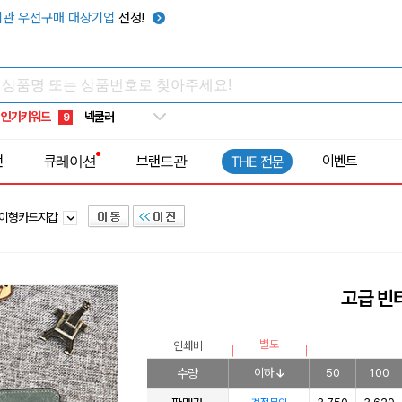
우산
6
관 우선구매 대상기업
선정!
텀블러
7
쿨토시
8
넥쿨러
9
인기키워드
타포린가방
10
선풍기
1
전
큐레이션
브랜드관
이벤트
THE 전문
이형카드지갑
고급 빈
별도
인쇄비
수량
이하
50
100