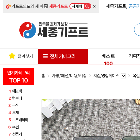
×
세종기프트,
공공기
기프트인포
의 새 이름!
세종기프트
자세히
베스트
기획
전체 카테고리
즐겨찾기
100
인기카테고리
홈
가방/패션/미용/키링
지갑/명함케이스
목걸
TOP 10
1
에코백
2
텀블러
3
우산
4
부채
5
보조배터리
6
수건
7
선풍기