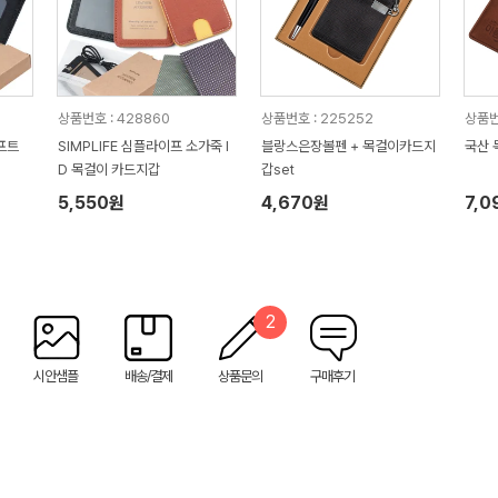
상품번호 : 428860
상품번호 : 225252
상품번
소프트
SIMPLIFE 심플라이프 소가죽 I
블랑스은장볼펜 + 목걸이카드지
국산 
D 목걸이 카드지갑
갑set
5,550원
4,670원
7,0
2
시안샘플
배송/결제
상품문의
구매후기