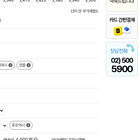
3,540
3,470
3,420
3,380
3,340
3,300
약속드립니다
단위: 원 부가세별도
카드 간편결제
)
상담전화
02) 500
쇄예시
샘플
5900
포장예시
원
+
배송비
4,000
(부가세별도,주문시결제)