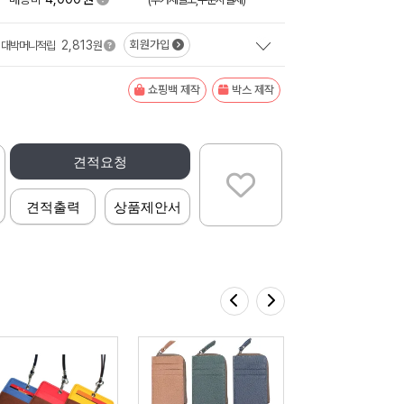
2,813
회원가입
대박머니적립
원
쇼핑백 제작
박스 제작
견적요청
견적출력
상품제안서