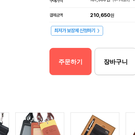
구매가격
210,650
결제금액
원
최저가 보장제 신청하기
〉
주문하기
장바구니