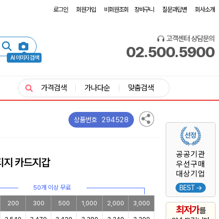
로그인
회원가입
비회원조회
장바구니
질문과답변
회사소개
고객센터 상담문의
02.500.5900
AI 이미지 검색
가격검색
가나다순
맞춤검색
294528
상품번호
공공기관
티지 카드지갑
우선구매
대상기업
50개 이상 무료
BEST →
200
300
500
1,000
2,000
3,000
최저가
를