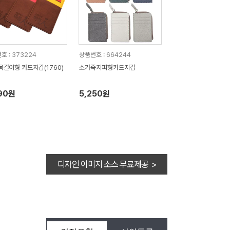
호 : 373224
상품번호 : 664244
목걸이형 카드지갑(1760)
소가죽지퍼형카드지갑
90원
5,250원
디자인 이미지 소스 무료제공 >