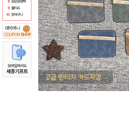
8
보온보냉백
9
물티슈
10
장바구니
대박머니
₩
COUPON
SHOP
모바일에서도
세종기프트