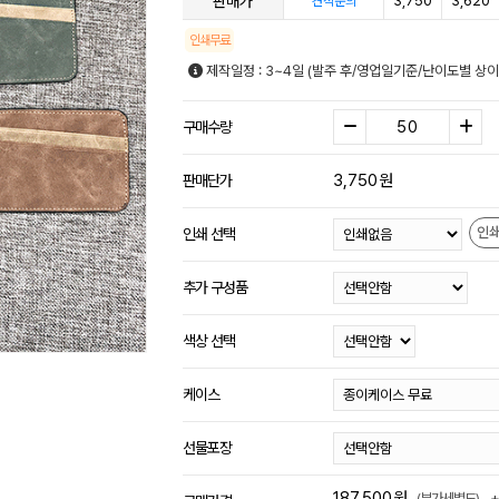
판매가
3,750
3,620
견적문의
인쇄무료
제작일정 : 3~4일 (발주 후/영업일기준/난이도별 상이
구매수량
3,750
원
판매단가
인
인쇄 선택
추가 구성품
색상 선택
케이스
선물포장
187,500
원
(부가세별도)