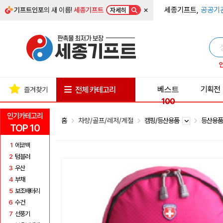
×
세종기프트,
공공기
기프트인포
의 새 이름!
세종기프트
자세히
베스트
기획전
전체 카테고리
즐겨찾기
100
인기카테고리
홈
차량/골프/레저/계절
캠핑/등산용품
등산용
TOP 10
1
에코백
2
텀블러
3
우산
4
부채
5
보조배터리
6
수건
7
선풍기