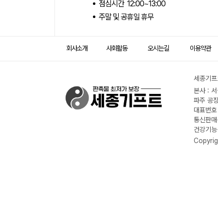
점심시간 12:00~13:00
주말 및 공휴일 휴무
회사소개
사회활동
오시는길
이용약관
세종기프트
본사 : 
파주 공장
대표번호 :
통신판매신
건강기능식
Copyrig