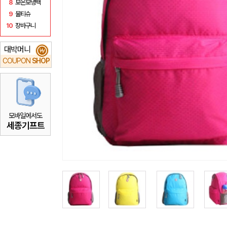
8
보온보냉백
9
물티슈
10
장바구니
대박머니
₩
COUPON
SHOP
모바일에서도
세종기프트