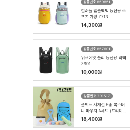
상품번호 859851
컬러풀 캡슐백팩 등산용 스
포츠 가방 Z713
14,300원
상품번호 857601
위크에잇 폴리 등산용 백팩
Z691
10,000원
상품번호 791517
플씨드 사계절 5종 복주머
니 파우치 A세트 (프리미엄
접이식 스포츠 백팩PMB-0
18,400원
1+뱀부얀 쿨타올+물방울
쿨스카프+고급 밴딩 쿨토