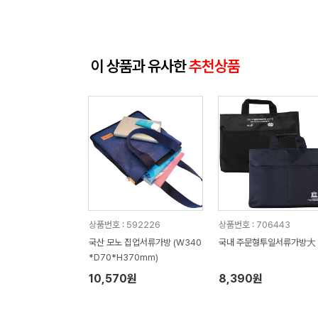
이 상품과 유사한
추천상품
상품번호 : 592226
상품번호 : 706443
국산 모노 집업서류가방 (W340
국내 주문형투일서류가방大
*D70*H370mm)
10,570원
8,390원