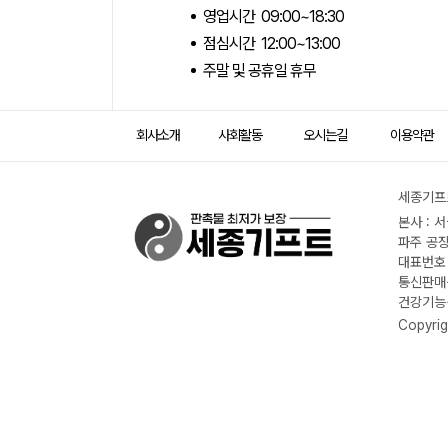
영업시간 09:00~18:30
점심시간 12:00~13:00
주말 및 공휴일 휴무
회사소개
사회활동
오시는길
이용약관
세종기프트
본사 : 
파주 공장
대표번호 :
통신판매신
건강기능식
Copyrig