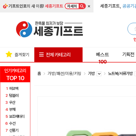
×
세종기프트,
공공기
기프트인포
의 새 이름!
세종기프트
자세히
베스트
기획전
전체 카테고리
즐겨찾기
100
인기카테고리
홈
가방/패션/미용/키링
가방
노트북/서류가방
TOP 10
1
에코백
2
텀블러
3
우산
4
부채
5
보조배터리
6
수건
7
선풍기