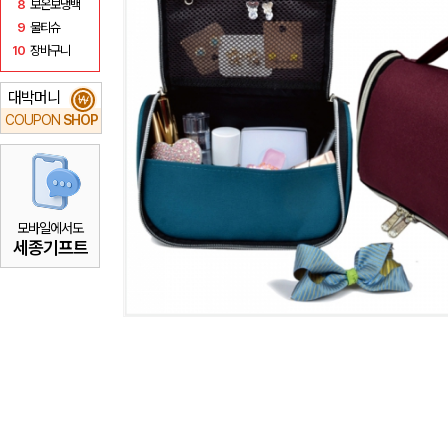
8
보온보냉백
9
물티슈
10
장바구니
대박머니
₩
COUPON
SHOP
모바일에서도
세종기프트