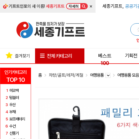
×
세종기프트,
공공기
기프트인포
의 새 이름!
세종기프트
자세히
베스트
기획전
전체 카테고리
즐겨찾기
100
인기카테고리
홈
차량/골프/레저/계절
여행용품
여행용품 모
TOP 10
1
에코백
2
텀블러
3
우산
4
부채
5
보조배터리
6
수건
7
선풍기