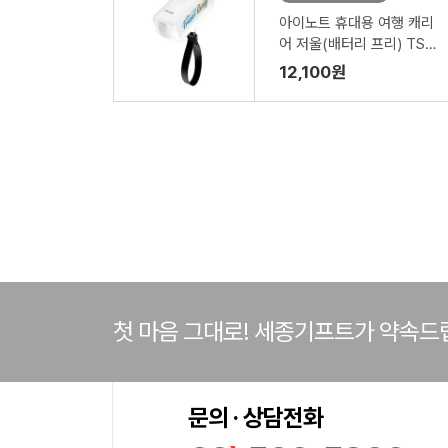
아이노트 휴대용 여행 캐리
어 저울(배터리 프리) TS6
50C
12,100원
첫 마음 그대로! 세종기프트가 약속드
문의 · 상담전화