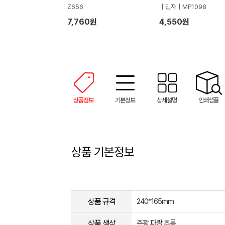
Z656
｜민자｜MF1098
7,760원
4,550원
상품정보
기본정보
상세설명
인쇄샘플
상품 기본정보
상품 규격
240*165mm
상품 색상
주황,파랑,초록