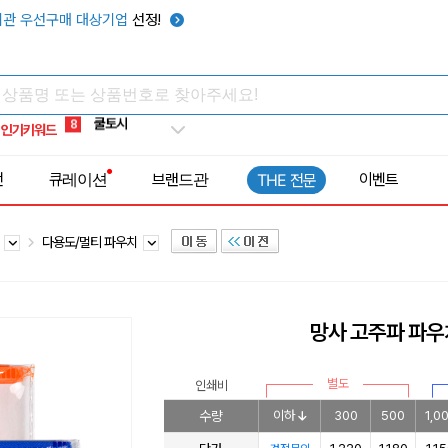
키캡
5
관 우선구매 대상기업
선정!
우산
6
텀블러
7
쿨토시
8
인기키워드
넥쿨러
9
타포린가방
10
전
큐레이션
브랜드관
이벤트
THE 전문
선풍기
1
치
다용도/멀티 파우치
망사 고주파 파우
별도
인쇄비
수량
이하
300
500
1,0