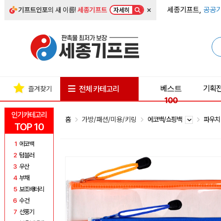
×
세종기프트,
공공기
기프트인포
의 새 이름!
세종기프트
자세히
베스트
기획
전체 카테고리
즐겨찾기
100
인기카테고리
홈
가방/패션/미용/키링
에코백/쇼핑백
파우
TOP 10
1
에코백
2
텀블러
3
우산
4
부채
5
보조배터리
6
수건
7
선풍기