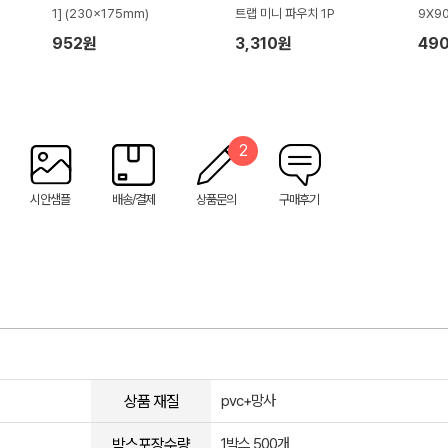
1] (230x175mm)
트랩 미니 파우치 1P
9X9
952원
3,310원
49
2
시안샘플
배송/결제
상품문의
구매후기
상품 재질
pvc+망사
박스포장수량
1박스 500개