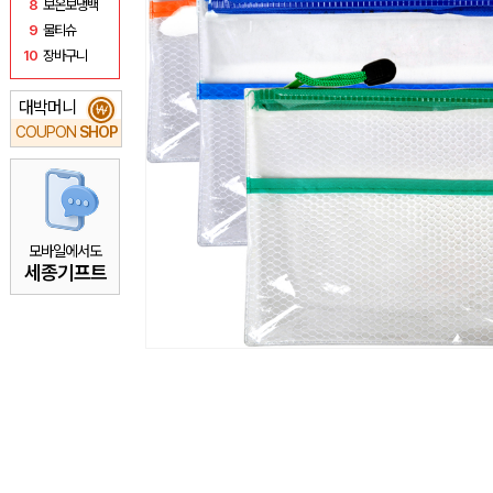
8
보온보냉백
9
물티슈
10
장바구니
대박머니
₩
COUPON
SHOP
모바일에서도
세종기프트