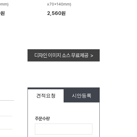
0mm)
x70x140mm)
0원
2,560원
디자인 이미지 소스 무료제공 >
견적요청
시안등록
주문수량