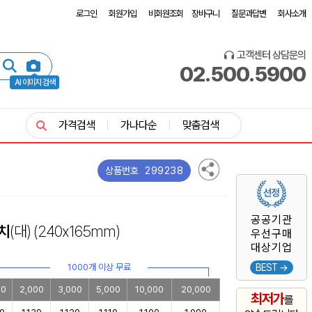
로그인
회원가입
비회원조회
장바구니
질문과답변
회사소개
고객센터 상담문의
02.500.5900
AI 이미지 검색
가격검색
가나다순
맞춤검색
299238
상품번호
공공기관
치
(대)
(240x165mm)
우선구매
대상기업
1000개 이상 무료
BEST →
00
2,000
3,000
5,000
10,000
20,000
최저가
를