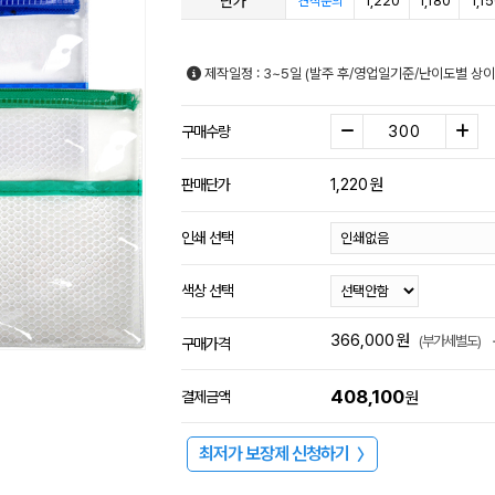
단가
1,220
1,180
1,1
견적문의
제작일정 : 3~5일 (발주 후/영업일기준/난이도별 상이
구매수량
1,220
원
판매단가
인쇄 선택
색상 선택
366,000
원
(부가세별도)
구매가격
408,100
결제금액
원
최저가 보장제 신청하기
〉