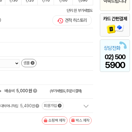
50
1,130
1,120
1,110
1,100
1,090
약속드립니다
단위: 원 부가세별도
카드 간편결제
)
견적 히스토리
상담전화
02) 500
5900
샘플
원
+
배송비
5,000
(부가세별도,주문시결제)
5,490
회원가입
대박머니적립
원
쇼핑백 제작
박스 제작