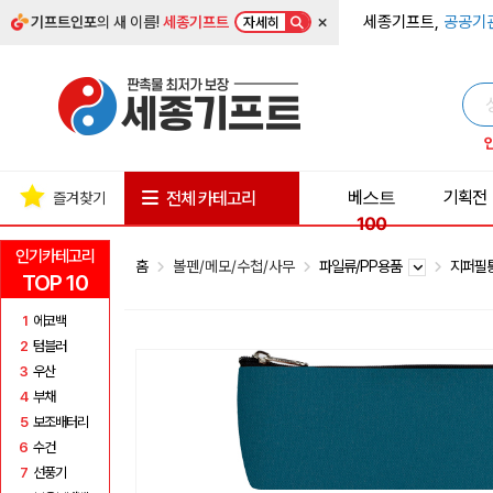
×
세종기프트,
공공기
기프트인포
의 새 이름!
세종기프트
자세히
베스트
기획전
전체 카테고리
즐겨찾기
100
인기카테고리
홈
볼펜/메모/수첩/사무
파일류/PP용품
지퍼필
TOP 10
1
에코백
2
텀블러
3
우산
4
부채
5
보조배터리
6
수건
7
선풍기