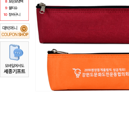
8
보온보냉백
9
물티슈
10
장바구니
대박머니
₩
COUPON
SHOP
모바일에서도
세종기프트