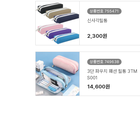
상품번호 755471
신사각필통
2,300원
상품번호 749638
3단 파우치 패션 필통 3TM
S001
14,600원