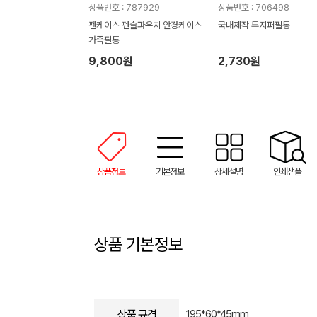
상품번호 : 787929
상품번호 : 706498
펜케이스 펜슬파우치 안경케이스
국내제작 투지퍼필통
가죽필통
9,800원
2,730원
상품정보
기본정보
상세설명
인쇄샘플
상품 기본정보
상품 규격
195*60*45mm