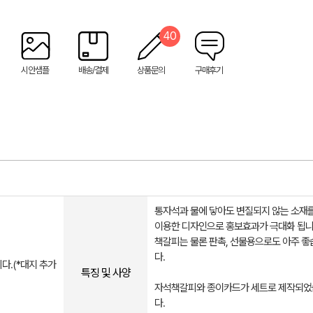
40
시안샘플
배송/결제
상품문의
구매후기
통자석과 물에 닿아도 변질되지 않는 소재
이용한 디자인으로 홍보효과가 극대화 됩니
책갈피는 물론 판촉, 선물용으로도 아주 좋
다.
다.(*대지 추가
특징 및 사양
자석책갈피와 종이카드가 세트로 제작되
다.