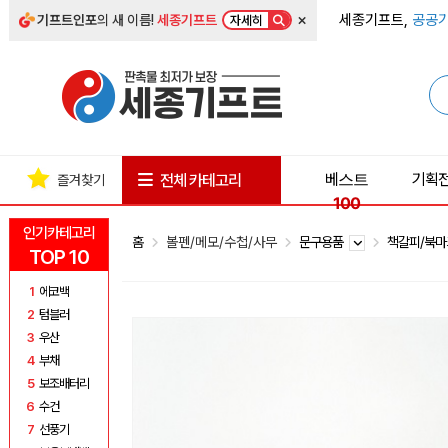
×
세종기프트,
공공기
기프트인포
의 새 이름!
세종기프트
자세히
베스트
기획
전체 카테고리
즐겨찾기
100
인기카테고리
홈
볼펜/메모/수첩/사무
문구용품
책갈피/북
TOP 10
1
에코백
2
텀블러
3
우산
4
부채
5
보조배터리
6
수건
7
선풍기