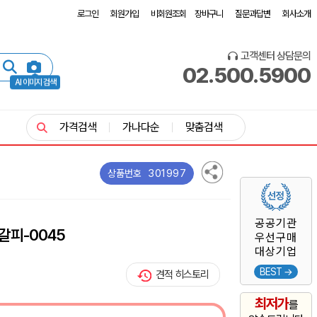
로그인
회원가입
비회원조회
장바구니
질문과답변
회사소개
고객센터 상담문의
02.500.5900
AI 이미지 검색
가격검색
가나다순
맞춤검색
301997
상품번호
공공기관
갈피-0045
우선구매
대상기업
BEST →
견적 히스토리
최저가
를