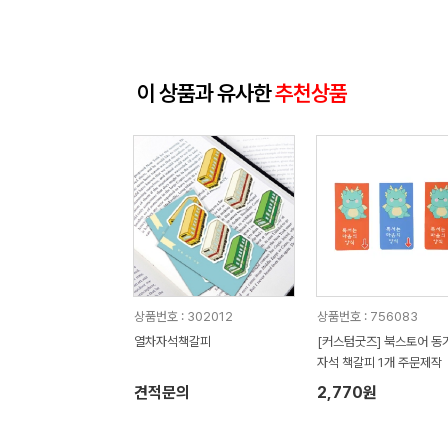
이 상품과 유사한
추천상품
상품번호 : 302012
상품번호 : 756083
열차자석책갈피
[커스텀굿즈] 북스토어 동
자석 책갈피 1개 주문제작
견적문의
2,770원