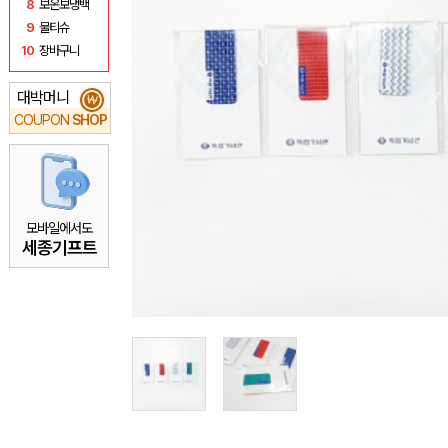
8
보온보냉백
9
물티슈
10
장바구니
대박머니
₩
COUPON
SHOP
모바일에서도
세종기프트