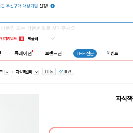
키캡
5
관 우선구매 대상기업
선정!
우산
6
텀블러
7
쿨토시
8
인기키워드
넥쿨러
9
타포린가방
10
전
큐레이션
브랜드관
이벤트
THE 전문
선풍기
1
마크
자석책갈피
자석책