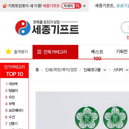
×
세종기프트,
공공기
기프트인포
의 새 이름!
세종기프트
자세히
베스트
기획전
전체 카테고리
즐겨찾기
100
인기카테고리
홈
인쇄/휘장/뱃지/업장
인쇄/광고물
스티커
TOP 10
1
에코백
2
텀블러
3
우산
4
부채
5
보조배터리
6
수건
7
선풍기