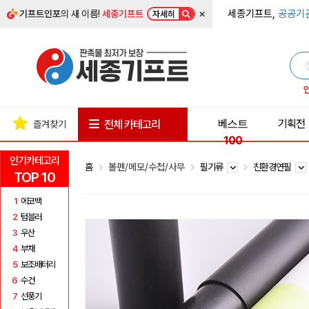
×
세종기프트,
공공기
기프트인포
의 새 이름!
세종기프트
자세히
베스트
기획전
전체 카테고리
즐겨찾기
100
인기카테고리
홈
볼펜/메모/수첩/사무
필기류
친환경연필
TOP 10
1
에코백
2
텀블러
3
우산
4
부채
5
보조배터리
6
수건
7
선풍기