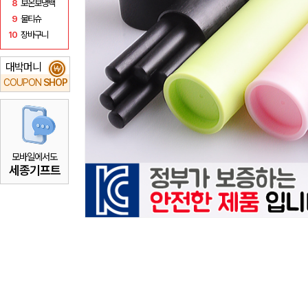
8
보온보냉백
9
물티슈
10
장바구니
대박머니
₩
COUPON
SHOP
모바일에서도
세종기프트