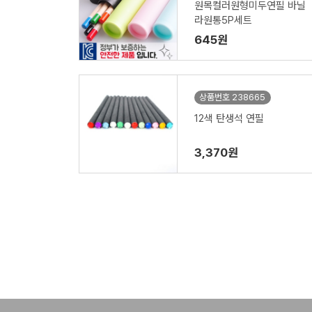
원목컬러원형미두연필 바닐
라원통5P세트
645원
상품번호 238665
12색 탄생석 연필
3,370원