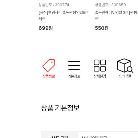
상품번호 : 309774
상품번호 : 309659
[국산]투명사각·흑목원형연필5P
흑목원형미두연필 3P [원통
세트
트]
699원
550원
상품정보
기본정보
상세설명
인쇄샘플
상품 기본정보