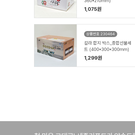
360*210mm)
1,075원
상품번호 230464
칼라 합지 박스_종합선물세
트 (400*300*300mm)
1,299원