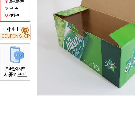
8
보온보냉백
9
물티슈
10
장바구니
대박머니
₩
COUPON
SHOP
모바일에서도
세종기프트