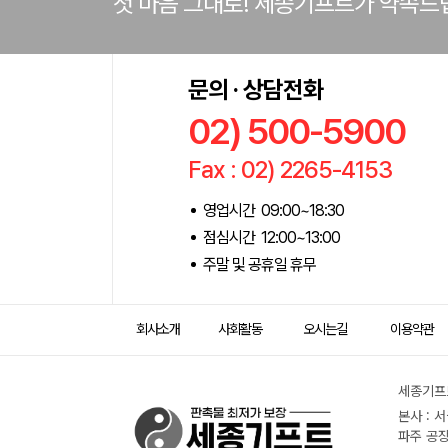
첫 마음 그대로! 세종기프트가 약속드
문의 · 상담전화
02) 500-5900
Fax : 02) 2265-4153
영업시간 09:00~18:30
점심시간 12:00~13:00
주말 및 공휴일 휴무
회사소개
사회활동
오시는길
이용약관
세종기프트
본사 : 
파주 공장