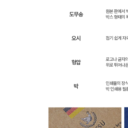
원본 판에서 
도무송
박스 형태의 
오시
접기 쉽게 자
로고나 글자의
형압
위로 튀어나온
인쇄물의 장식
박
박 인쇄용 필름