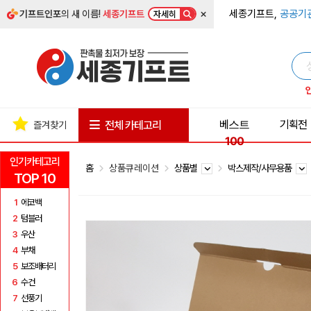
×
세종기프트,
공공기
기프트인포
의 새 이름!
세종기프트
자세히
베스트
기획전
전체 카테고리
즐겨찾기
100
인기카테고리
홈
상품큐레이션
상품별
박스제작/사무용품
TOP 10
1
에코백
2
텀블러
3
우산
4
부채
5
보조배터리
6
수건
7
선풍기