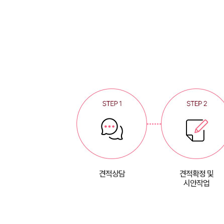
견적상담
견적확정 및
시안작업