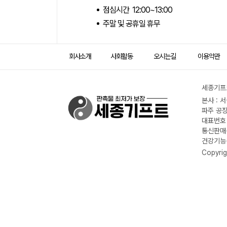
점심시간 12:00~13:00
주말 및 공휴일 휴무
회사소개
사회활동
오시는길
이용약관
세종기프트
본사 : 
파주 공장
대표번호 :
통신판매신
건강기능식
Copyrig