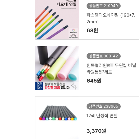
상품번호 219949
파스텔디오네연필 (190*7.
2mm)
68원
상품번호 308142
원목컬러원형미두연필 바닐
라원통5P세트
645원
상품번호 238665
12색 탄생석 연필
3,370원