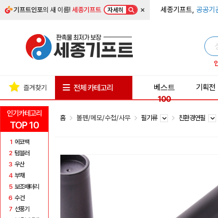
×
세종기프트,
공공기
기프트인포
의 새 이름!
세종기프트
자세히
베스트
기획전
전체 카테고리
즐겨찾기
100
인기카테고리
홈
볼펜/메모/수첩/사무
필기류
친환경연필
TOP 10
1
에코백
2
텀블러
3
우산
4
부채
5
보조배터리
6
수건
7
선풍기