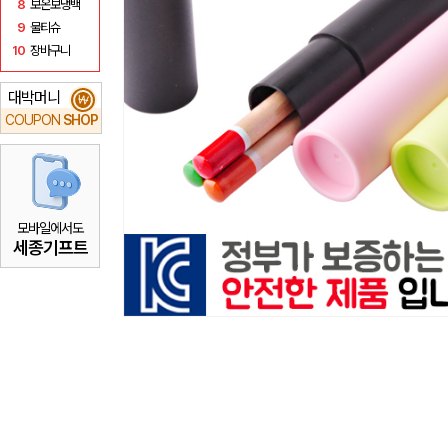
8
보온보냉백
9
물티슈
10
장바구니
대박머니
₩
COUPON
SHOP
모바일에서도
세종기프트