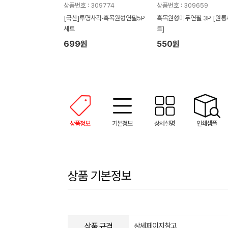
상품번호 : 309774
상품번호 : 309659
[국산]투명사각·흑목원형연필5P
흑목원형미두연필 3P [원통
세트
트]
699원
550원
상품정보
기본정보
상세설명
인쇄샘플
상품 기본정보
상품 규격
상세페이지참고