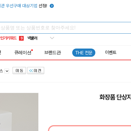
키캡
5
관 우선구매 대상기업
선정!
우산
6
텀블러
7
쿨토시
8
인기키워드
넥쿨러
9
타포린가방
10
전
큐레이션
브랜드관
이벤트
THE 전문
선풍기
1
박스
화장품 단상