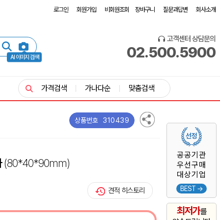
로그인
회원가입
비회원조회
장바구니
질문과답변
회사소개
고객센터 상담문의
02.500.5900
AI 이미지 검색
가격검색
가나다순
맞춤검색
310439
상품번호
공공기관
자
(80*40*90mm)
우선구매
대상기업
BEST →
견적 히스토리
최저가
를