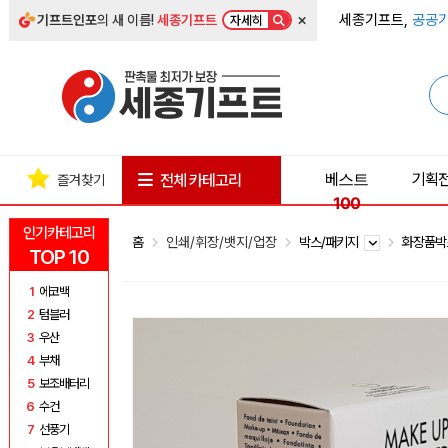
×
세종기프트,
공공기
기프트인포
의 새 이름!
세종기프트
자세히
베스트
기획
전체 카테고리
즐겨찾기
100
인기카테고리
홈
인쇄/휘장/뱃지/업장
박스/패키지
화장품
TOP 10
1
에코백
2
텀블러
3
우산
4
부채
5
보조배터리
6
수건
7
선풍기