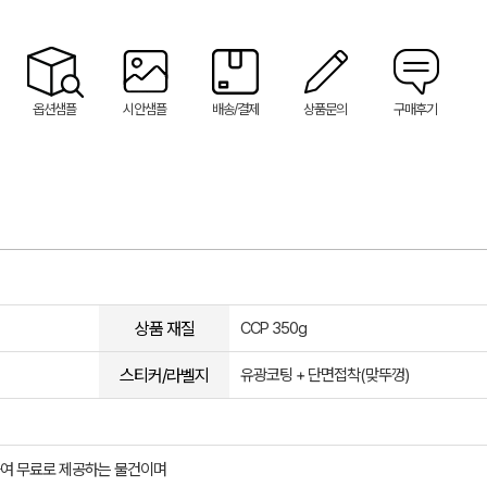
옵션샘플
시안샘플
배송/결제
상품문의
구매후기
상품 재질
CCP 350g
스티커/라벨지
유광코팅 + 단면접착(맞뚜껑)
여 무료로 제공하는 물건이며