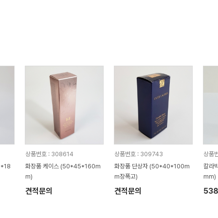
상품번호 : 308614
상품번호 : 309743
상품번
*18
화장품 케이스 (50*45*160m
화장품 단상자 (50*40*100m
칼라박
m)
m장폭고)
mm)
견적문의
견적문의
53