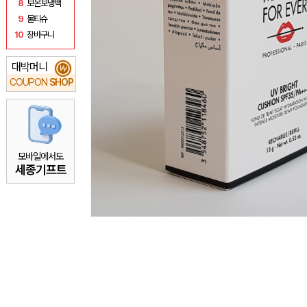
8
보온보냉백
9
물티슈
10
장바구니
대박머니
₩
COUPON
SHOP
모바일에서도
세종기프트