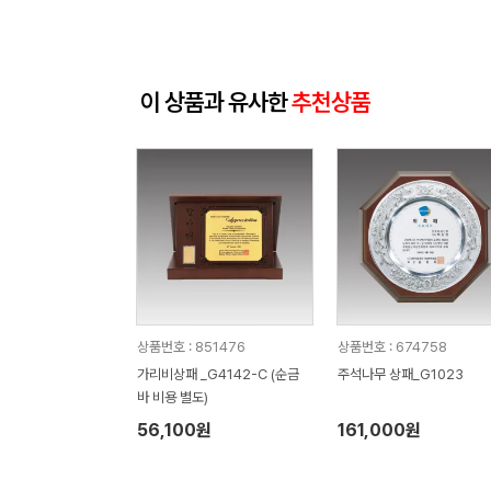
이 상품과 유사한
추천상품
상품번호 : 851476
상품번호 : 674758
가리비상패 _G4142-C (순금
주석나무 상패_G1023
바 비용 별도)
56,100원
161,000원