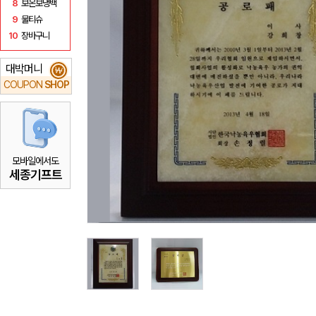
8
보온보냉백
9
물티슈
10
장바구니
대박머니
₩
COUPON
SHOP
모바일에서도
세종기프트