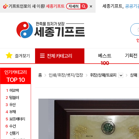
×
세종기프트,
공공기
기프트인포
의 새 이름!
세종기프트
자세히
베스트
기획전
전체 카테고리
즐겨찾기
100
인기카테고리
홈
인쇄/휘장/뱃지/업장
휘장/상패/트로피
상패
TOP 10
1
에코백
2
텀블러
3
우산
4
부채
5
보조배터리
6
수건
7
선풍기