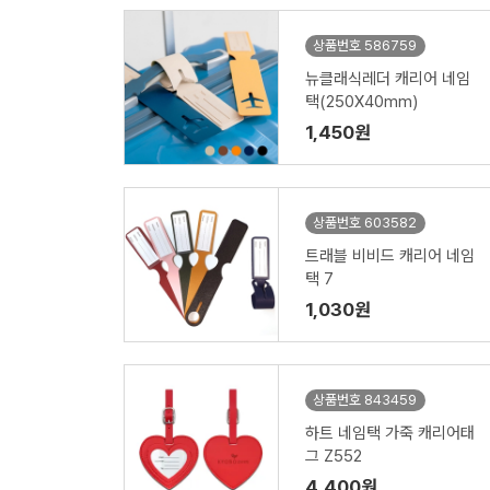
상품번호 586759
뉴클래식레더 캐리어 네임
택(250X40mm)
1,450원
상품번호 603582
트래블 비비드 캐리어 네임
택 7
1,030원
상품번호 843459
하트 네임택 가죽 캐리어태
그 Z552
4,400원