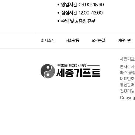
영업시간 09:00~18:30
점심시간 12:00~13:00
주말 및 공휴일 휴무
회사소개
사회활동
오시는길
이용약관
세종기프트
본사 : 
파주 공장
대표번호 :
통신판매신
건강기능식
Copyrig