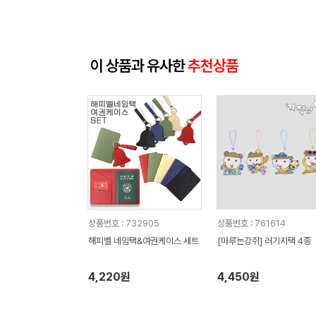
이 상품과 유사한
추천상품
상품번호 : 732905
상품번호 : 761614
해피벨 네임택&여권케이스 세트
[마루는강쥐] 러기지택 4종
4,220원
4,450원