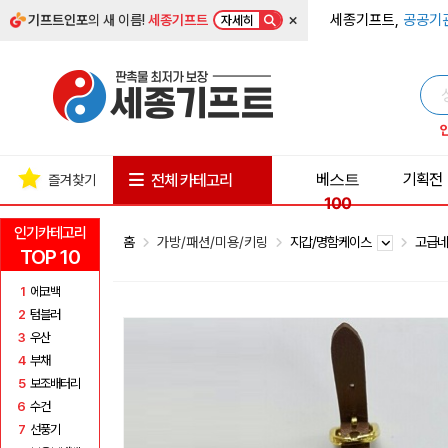
×
세종기프트,
공공기
기프트인포
의 새 이름!
세종기프트
자세히
베스트
기획전
전체 카테고리
즐겨찾기
100
인기카테고리
홈
가방/패션/미용/키링
지갑/명함케이스
고급
TOP 10
1
에코백
2
텀블러
3
우산
4
부채
5
보조배터리
6
수건
7
선풍기