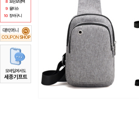
8
보온보냉백
9
물티슈
10
장바구니
대박머니
₩
COUPON
SHOP
모바일에서도
세종기프트