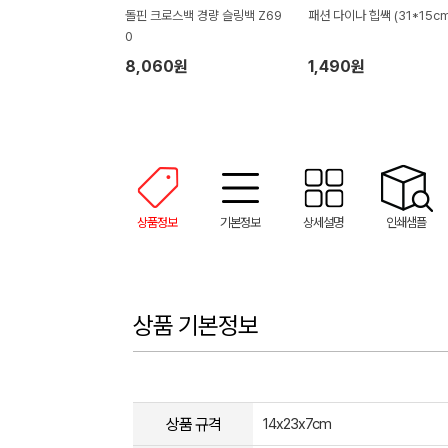
돌핀 크로스백 경량 슬링백 Z69
패션 다이나 힙쌕 (31*15cm
0
8,060원
1,490원
상품정보
기본정보
상세설명
인쇄샘플
상품 기본정보
상품 규격
14x23x7cm