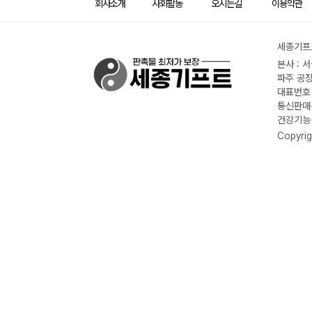
회사소개
사회활동
오시는길
이용약관
세종기프트
본사 : 
파주 공장
대표번호 :
통신판매신
건강기능식
Copyrig