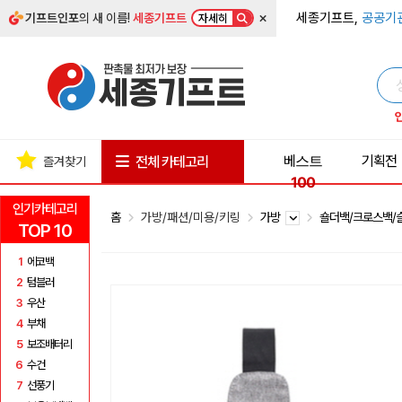
×
세종기프트,
공공기
기프트인포
의 새 이름!
세종기프트
자세히
베스트
기획전
전체 카테고리
즐겨찾기
100
인기카테고리
홈
가방/패션/미용/키링
가방
숄더백/크로스백
TOP 10
1
에코백
2
텀블러
3
우산
4
부채
5
보조배터리
6
수건
7
선풍기