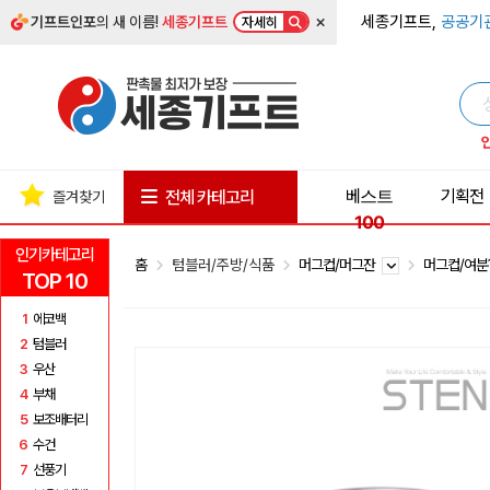
×
세종기프트,
공공기
기프트인포
의 새 이름!
세종기프트
자세히
베스트
기획전
전체 카테고리
즐겨찾기
100
인기카테고리
홈
텀블러/주방/식품
머그컵/머그잔
머그컵/여분
TOP 10
1
에코백
2
텀블러
3
우산
4
부채
5
보조배터리
6
수건
7
선풍기