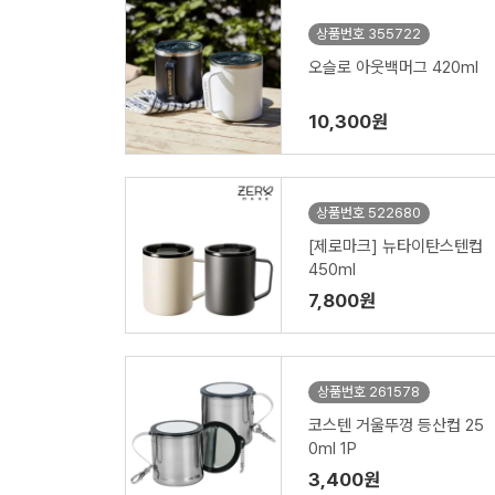
상품번호 355722
오슬로 아웃백머그 420ml
10,300원
상품번호 522680
[제로마크] 뉴타이탄스텐컵
450ml
7,800원
상품번호 261578
코스텐 거울뚜껑 등산컵 25
0ml 1P
3,400원