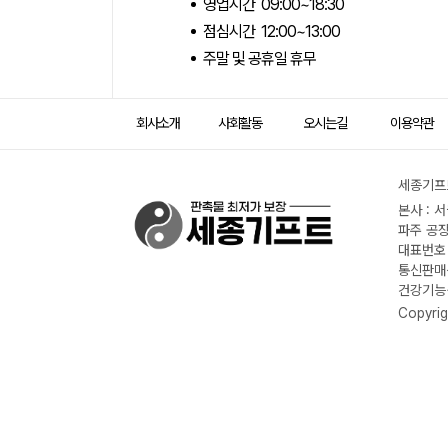
영업시간 09:00~18:30
점심시간 12:00~13:00
주말 및 공휴일 휴무
회사소개
사회활동
오시는길
이용약관
세종기프트
본사 : 
파주 공장
대표번호 :
통신판매신
건강기능식
Copyrig