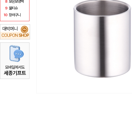
8
보온보냉백
9
물티슈
10
장바구니
대박머니
₩
COUPON
SHOP
모바일에서도
세종기프트