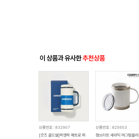
이 상품과 유사한
추천상품
상품번호 : 832907
상품번호 : 825653
[굿즈 골드넬]락앤락 메트로 퍼
캠브리트 세라믹 머그텀블러 