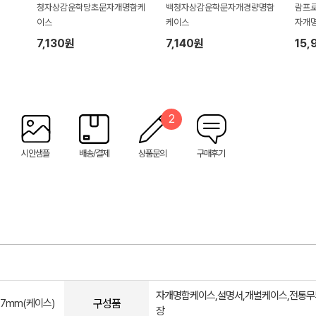
청자상감운학당초문자개명함케
백청자상감운학문자개경량명함
람프로
이스
케이스
자개
7,130원
7,140원
15,
2
시안샘플
배송/결제
상품문의
구매후기
자개명함케이스,설명서,개별케이스,전통
구성품
×27mm(케이스)
장