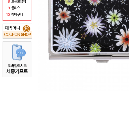
8
보온보냉백
9
물티슈
10
장바구니
대박머니
₩
COUPON
SHOP
모바일에서도
세종기프트