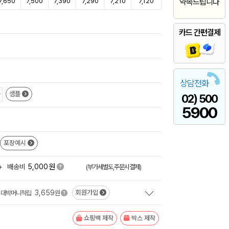
7,650
7,500
7,390
7,290
7,210
7,120
약속드립니다
카드 간편결제
상담전화
샘플
02) 500
5900
포장예시
원
+
배송비
5,000
(부가세별도,주문시결제)
3,659
회원가입
대박머니적립
원
쇼핑백 제작
박스 제작