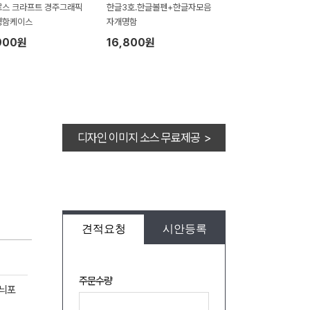
스 크라프트 경주그래픽
한글3호.한글볼펜+한글자모음
명함케이스
자개명함
900원
16,800원
디자인 이미지 소스 무료제공 >
견적요청
시안등록
주문수량
무늬포