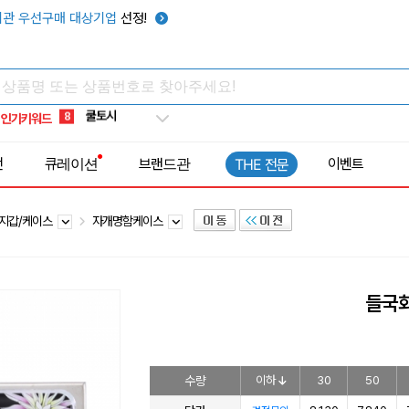
키캡
5
관 우선구매 대상기업
선정!
우산
6
텀블러
7
쿨토시
8
인기키워드
넥쿨러
9
타포린가방
10
전
큐레이션
브랜드관
이벤트
THE 전문
선풍기
1
지갑/케이스
자개명함케이스
들국
수량
이하
30
50