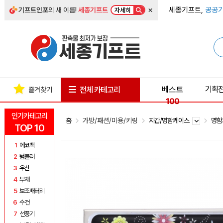
×
세종기프트,
공공기
기프트인포
의 새 이름!
세종기프트
자세히
베스트
기획
전체 카테고리
즐겨찾기
100
인기카테고리
홈
가방/패션/미용/키링
지갑/명함케이스
명함
TOP 10
1
에코백
2
텀블러
3
우산
4
부채
5
보조배터리
6
수건
7
선풍기