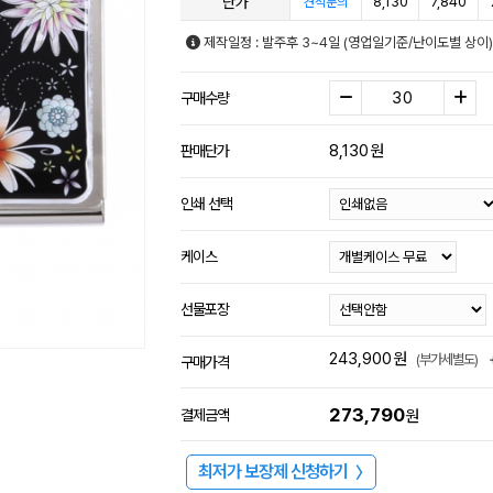
단가
8,130
7,840
견적문의
제작일정 : 발주후 3~4일 (영업일기준/난이도별 상이)
구매수량
8,130
원
판매단가
인쇄 선택
케이스
선물포장
243,900
원
(부가세별도)
구매가격
273,790
결제금액
원
최저가 보장제 신청하기
〉