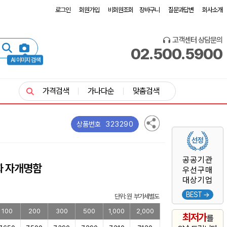
로그인
회원가입
비회원조회
장바구니
질문과답변
회사소개
고객센터 상담문의
02.500.5900
AI 이미지 검색
가격검색
가나다순
맞춤검색
323290
상품번호
공공기관
화 자개명함
우선구매
대상기업
BEST →
단위: 원 부가세별도
100
200
300
500
1,000
2,000
최저가
를