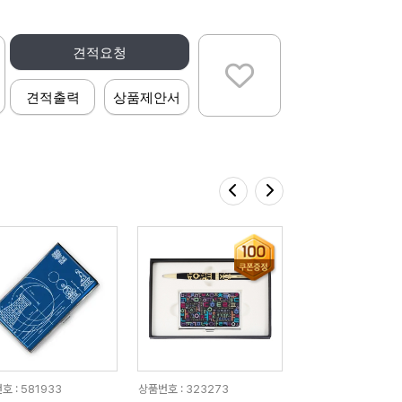
견적요청
견적출력
상품제안서
호 : 581933
상품번호 : 323273