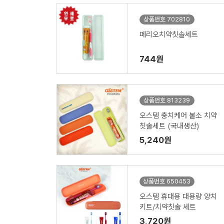
상품번호 702810
페리오치약칫솔세트
744원
상품번호 813239
오스템 충치케어 불소 치약
칫솔세트 (국내생산)
5,240원
상품번호 650453
오스템 휴대용 대용량 양치
키트/치약칫솔 세트
3,720원