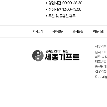
영업시간 09:00~18:30
점심시간 12:00~13:00
주말 및 공휴일 휴무
회사소개
사회활동
오시는길
이용약관
세종기프트
본사 : 
파주 공장
대표번호 :
통신판매신
건강기능식
Copyrig