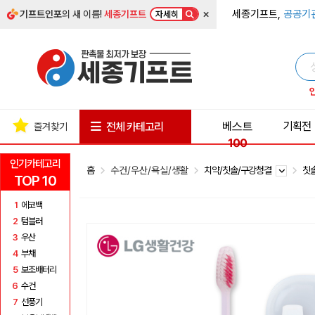
×
세종기프트,
공공기
기프트인포
의 새 이름!
세종기프트
자세히
베스트
기획전
전체 카테고리
즐겨찾기
100
인기카테고리
홈
수건/우산/욕실/생활
치약/칫솔/구강청결
칫
TOP 10
1
에코백
2
텀블러
3
우산
4
부채
5
보조배터리
6
수건
7
선풍기