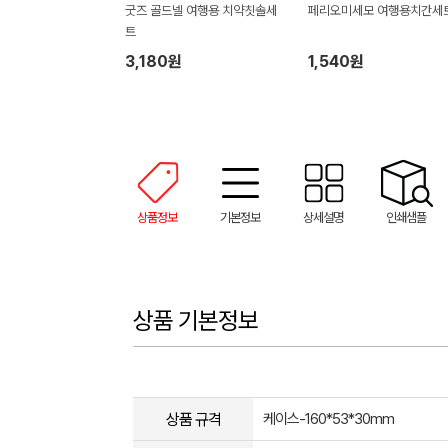
굿즈 골드넬 여행용 치약칫솔세
페리오미세모 여행용치간세
트
3,180원
1,540원
상품정보
기본정보
상세설명
인쇄샘플
상품 기본정보
상품 규격
케이스-160*53*30mm