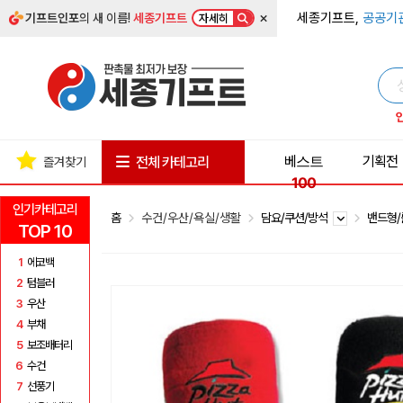
×
세종기프트,
공공기
기프트인포
의 새 이름!
세종기프트
자세히
베스트
기획전
전체 카테고리
즐겨찾기
100
인기카테고리
홈
수건/우산/욕실/생활
담요/쿠션/방석
밴드형/
TOP 10
1
에코백
2
텀블러
3
우산
4
부채
5
보조배터리
6
수건
7
선풍기