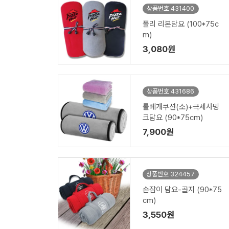
상품번호 431400
폴리 리본담요 (100*75c
m)
3,080원
상품번호 431686
롤베개쿠션(소)+극세사밍
크담요 (90*75cm)
7,900원
상품번호 324457
손잡이 담요-골지 (90*75
cm)
3,550원