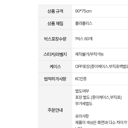
상품 규격
90*75cm
상품 재질
폴라폴리스
박스포장수량
1박스 60개
스티커/라벨지
제작불가/부착가능
케이스
OPP포장(종이케이스.부직포쌕별도
법적허가사항
KC인증
별도여부
포장 별도 (종이케이스,부직포)
부가세별도
주문안내
유의사항
제품의 색상은 화면과 다소 차이가 