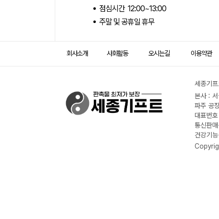
점심시간 12:00~13:00
주말 및 공휴일 휴무
회사소개
사회활동
오시는길
이용약관
세종기프트
본사 : 
파주 공장
대표번호 :
통신판매신
건강기능식
Copyrig