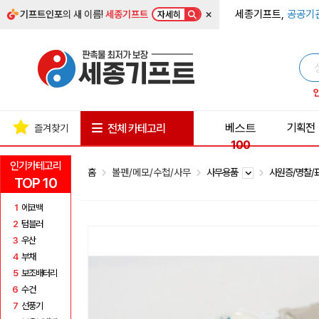
×
세종기프트,
공공기
기프트인포
의 새 이름!
세종기프트
자세히
베스트
기획전
전체 카테고리
즐겨찾기
100
인기카테고리
홈
볼펜/메모/수첩/사무
사무용품
사원증/명찰
TOP 10
1
에코백
2
텀블러
3
우산
4
부채
5
보조배터리
6
수건
7
선풍기