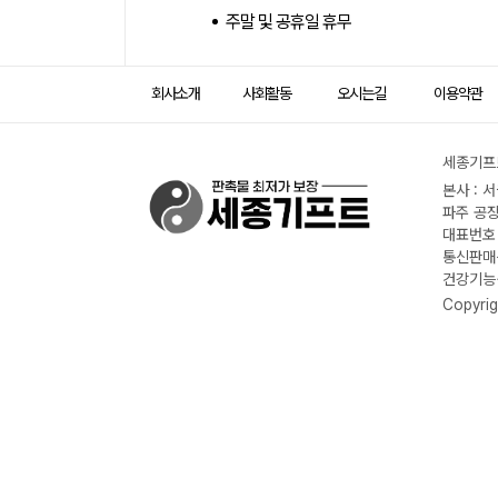
주말 및 공휴일 휴무
회사소개
사회활동
오시는길
이용약관
세종기프트
본사 : 
파주 공장
대표번호 :
통신판매신
건강기능식
Copyrig