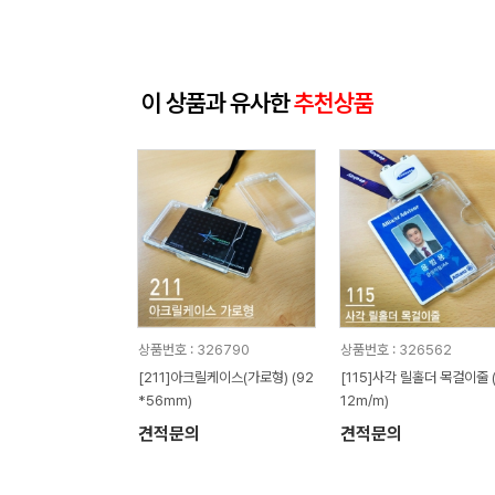
이 상품과 유사한
추천상품
상품번호 : 326790
상품번호 : 326562
[211]아크릴케이스(가로형) (92
[115]사각 릴홀더 목걸이줄 (
*56mm)
12m/m)
견적문의
견적문의