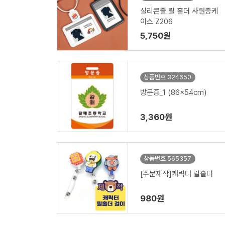
실리콘줄 릴 홀더 사원증케
이스 Z206
5,750원
상품번호 324650
방문증_1 (86x54cm)
3,360원
상품번호 565357
[주문제작]캐릭터 릴홀더
980원