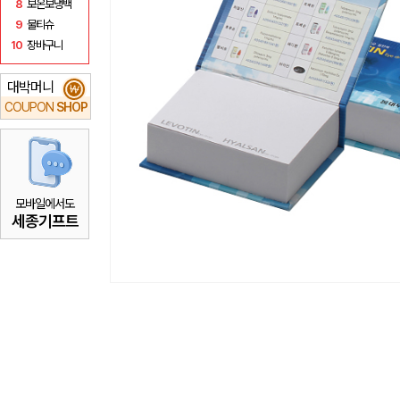
8
보온보냉백
9
물티슈
10
장바구니
대박머니
₩
COUPON
SHOP
모바일에서도
세종기프트