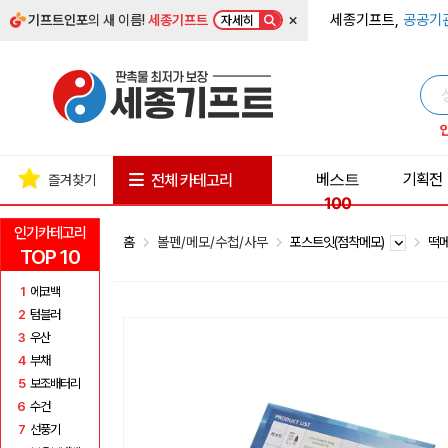
×
세종기프트,
공공기
기프트인포
의 새 이름!
세종기프트
자세히
베스트
기획전
전체 카테고리
즐겨찾기
100
인기카테고리
홈
볼펜/메모/수첩/사무
포스트잇(점착메모)
떡
TOP 10
1
에코백
2
텀블러
3
우산
4
부채
5
보조배터리
6
수건
7
선풍기