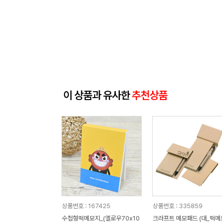
이 상품과 유사한
추천상품
상품번호 : 167425
상품번호 : 335859
수첩형떡메모지_(옐로우70x10
크라프트 메모패드 (대_떡메