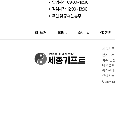
영업시간 09:00~18:30
점심시간 12:00~13:00
주말 및 공휴일 휴무
회사소개
사회활동
오시는길
이용약관
세종기프트
본사 : 
파주 공장
대표번호 :
통신판매신
건강기능식
Copyrig