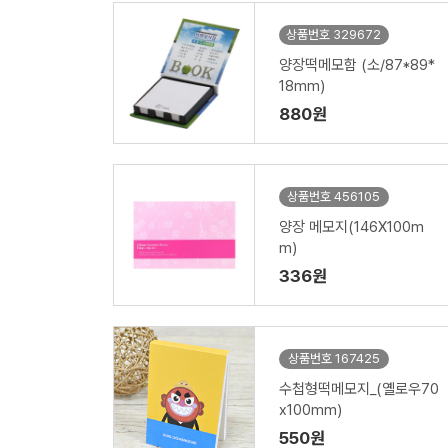
상품번호 329672
양장떡메모함 (소/87*89*
18mm)
880원
상품번호 456105
양장 메모지(146X100m
m)
336원
상품번호 167425
수첩형떡메모지_(옐로우70
x100mm)
550원