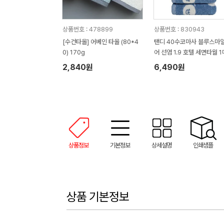
상품번호 : 478899
상품번호 : 830943
[수건타올] 어베인 타올 (80*4
탠디 40수코마사 블루스마
0) 170g
어 선염 1.9 호텔 세면타월 1
2,840원
6,490원
상품정보
기본정보
상세설명
인쇄샘플
상품 기본정보