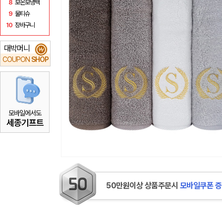
8
보온보냉백
9
물티슈
10
장바구니
대박머니
₩
COUPON
SHOP
모바일에서도
세종기프트
50만원이상 상품주문시
모바일쿠폰 