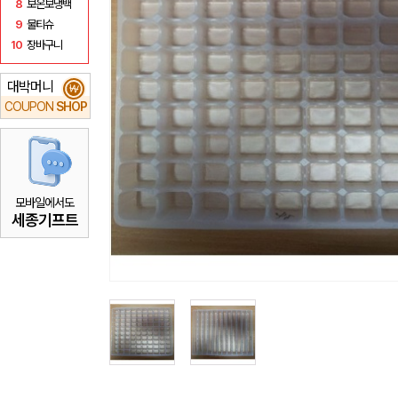
8
보온보냉백
9
물티슈
10
장바구니
대박머니
₩
COUPON
SHOP
모바일에서도
세종기프트