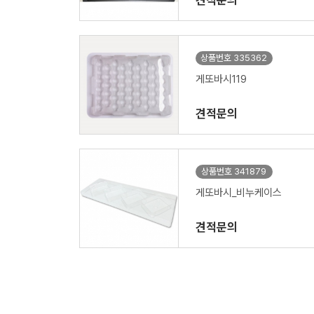
견적문의
상품번호 335362
게또바시119
견적문의
상품번호 341879
게또바시_비누케이스
견적문의