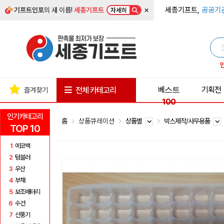
×
세종기프트,
공공기
기프트인포
의 새 이름!
세종기프트
자세히
베스트
기획전
전체 카테고리
즐겨찾기
100
인기카테고리
홈
상품큐레이션
상품별
박스제작/사무용품
TOP 10
1
에코백
2
텀블러
3
우산
4
부채
5
보조배터리
6
수건
7
선풍기