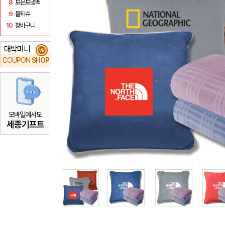
8
보온보냉백
9
물티슈
10
장바구니
대박머니
₩
COUPON
SHOP
모바일에서도
세종기프트