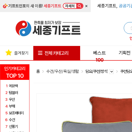
×
세종기프트,
공공기
기프트인포
의 새 이름!
세종기프트
자세히
베스트
기획전
전체 카테고리
즐겨찾기
100
인기카테고리
홈
수건/우산/욕실/생활
담요/쿠션/방석
쿠션담
TOP 10
1
에코백
2
텀블러
3
우산
4
부채
5
보조배터리
6
수건
7
선풍기