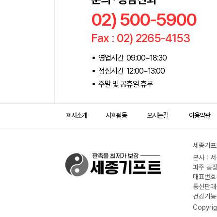
02) 500-5900
Fax : 02) 2265-4153
영업시간 09:00~18:30
점심시간 12:00~13:00
주말 및 공휴일 휴무
회사소개
사회활동
오시는길
이용약관
세종기프트
본사 : 
파주 공장
대표번호 :
통신판매신
건강기능식
Copyrig