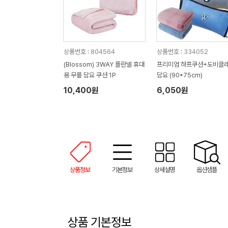
상품번호 : 804564
상품번호 : 334052
(Blossom) 3WAY 플란넬 휴대
프리미엄 하프쿠션+도비클
용 무릎 담요 쿠션 1P
담요 (90*75cm)
10,400원
6,050원
상품정보
기본정보
상세설명
옵션샘플
상품 기본정보