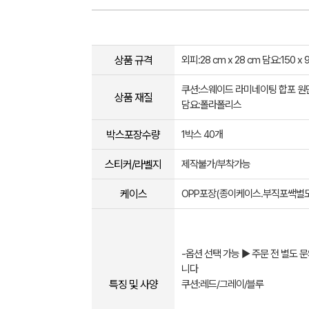
상품 규격
외피:28 cm x 28 cm 담요:150 x 
쿠션:스웨이드 라미네이팅 합포 원
상품 재질
담요:폴라폴리스
박스포장수량
1박스 40개
스티커/라벨지
제작불가/부착가능
케이스
OPP포장(종이케이스.부직포쌕별도
-옵션 선택 가능 ▶ 주문 전 별도 
니다
특징 및 사양
쿠션:레드/그레이/블루