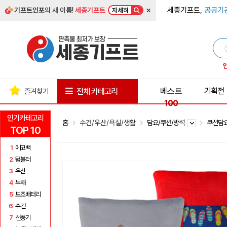
×
세종기프트,
공공기
기프트인포
의 새 이름!
세종기프트
자세히
베스트
기획전
전체 카테고리
즐겨찾기
100
인기카테고리
홈
수건/우산/욕실/생활
담요/쿠션/방석
쿠션담
TOP 10
1
에코백
2
텀블러
3
우산
4
부채
5
보조배터리
6
수건
7
선풍기