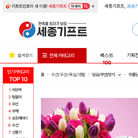
×
세종기프트,
공공기
기프트인포
의 새 이름!
세종기프트
자세히
베스트
기획
전체 카테고리
즐겨찾기
100
인기카테고리
홈
수건/우산/욕실/생활
담요/쿠션/방석
무릎
TOP 10
1
에코백
2
텀블러
3
우산
4
부채
5
보조배터리
6
수건
7
선풍기