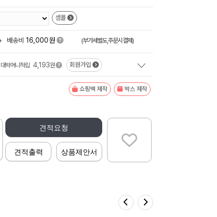
샘플
원
+
배송비
16,000
(부가세별도,주문시결제)
4,193
회원가입
대박머니적립
원
쇼핑백 제작
박스 제작
견적요청
견적출력
상품제안서