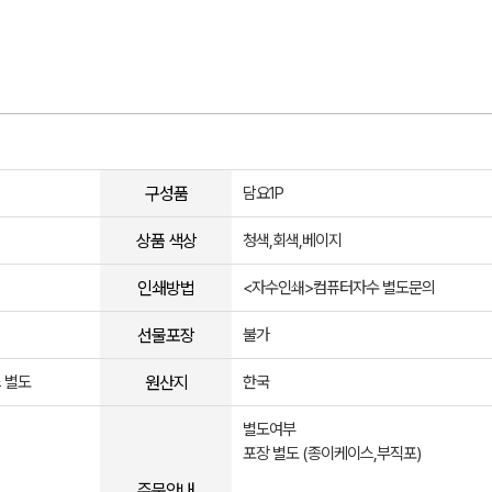
구성품
담요1P
상품 색상
청색,회색,베이지
인쇄방법
<자수인쇄>컴퓨터자수 별도문의
선물포장
불가
원산지
 별도
한국
별도여부
포장 별도 (종이케이스,부직포)
주문안내