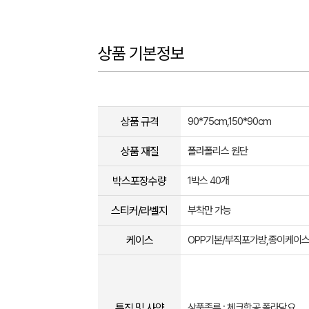
상품 기본정보
상품 규격
90*75cm,150*90cm
상품 재질
폴라폴리스 원단
박스포장수량
1박스 40개
스티커/라벨지
부착만 가능
케이스
OPP기본/부직포가방,종이케이스
특징 및 사양
상품종류 : 체크항공 폴라담요