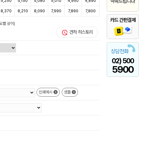
5,250
5,150
5,080
5,010
4,950
4,890
약속드립니다
8,370
8,210
8,090
7,990
7,890
7,800
카드 간편결제
도별 상이)
견적 히스토리
상담전화
02) 500
5900
인쇄예시
샘플