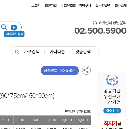
로그인
회원가입
비회원조회
장바구니
질문과답변
회사소개
고객센터 상담문의
02.500.5900
AI 이미지 검색
가격검색
가나다순
맞춤검색
335891
상품번호
공공기관
(90*75cm/150*90cm)
우선구매
대상기업
BEST →
단위: 원 부가세별도
200
300
500
1,000
3,000
5,000
최저가
를