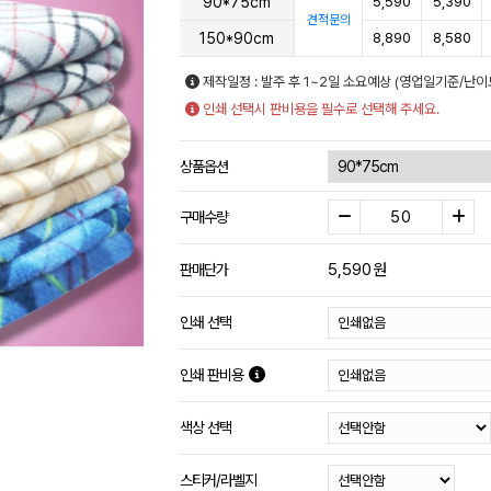
90*75cm
5,590
5,390
견적문의
150*90cm
8,890
8,580
제작일정 : 발주 후 1~2일 소요예상 (영업일기준/난이
인쇄 선택시 판비용을 필수로 선택해 주세요.
상품옵션
구매수량
5,590
원
판매단가
인쇄 선택
인쇄 판비용
색상 선택
스티커/라벨지