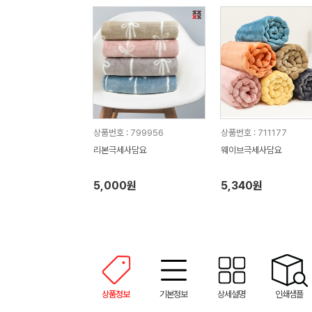
상품번호 : 799956
상품번호 : 711177
리본극세사담요
웨이브극세사담요
5,000원
5,340원
상품정보
기본정보
상세설명
인쇄샘플