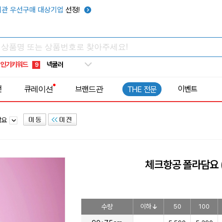
키캡
5
관 우선구매 대상기업
선정!
우산
6
텀블러
7
쿨토시
8
인기키워드
넥쿨러
9
타포린가방
10
전
큐레이션
브랜드관
이벤트
THE 전문
선풍기
1
담요
체크항공 폴라담요
수량
이하
50
100