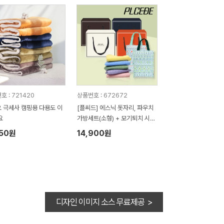
호 : 721420
상품번호 : 672672
 극세사 캠핑용 다용도 이
[플씨드] 에스닉 돗자리, 파우치
요
가방세트(소형) + 모기퇴치 시어
서커 무릎담요(S사이즈) 2종 세
050원
14,900원
트
디자인 이미지 소스 무료제공 >