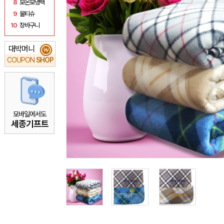
8
보온보냉백
9
물티슈
10
장바구니
대박머니
₩
COUPON
SHOP
모바일에서도
세종기프트