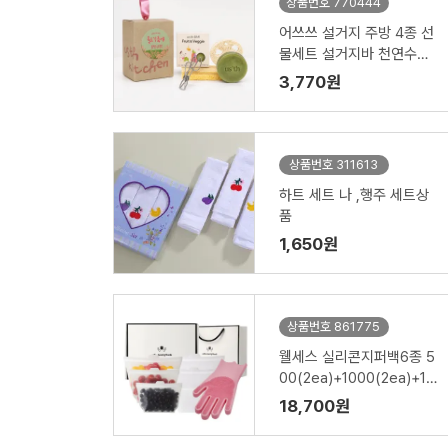
상품번호 770444
어쓰쓰 설거지 주방 4종 선
물세트 설거지바 천연수세
미 제로웨이스트키트
3,770원
상품번호 311613
하트 세트 나 ,행주 세트상
품
1,650원
상품번호 861775
웰세스 실리콘지퍼백6종 5
00(2ea)+1000(2ea)+15
00ml(2ea)+실리콘 브러
18,700원
시 설거지 수세미 일체형 고
무장갑 1P 세트