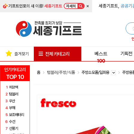
×
세종기프트,
공공기
기프트인포
의 새 이름!
세종기프트
자세히
베스트
기획전
전체 카테고리
즐겨찾기
100
인기카테고리
홈
텀블러/주방/식품
주방소모품/일회용
주방용
TOP 10
1
에코백
2
텀블러
3
우산
4
부채
5
보조배터리
6
수건
7
선풍기