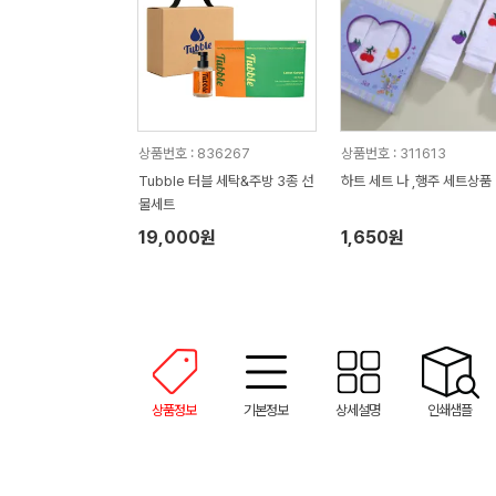
상품번호 : 836267
상품번호 : 311613
Tubble 터블 세탁&주방 3종 선
하트 세트 나 ,행주 세트상품
물세트
19,000원
1,650원
상품정보
기본정보
상세설명
인쇄샘플