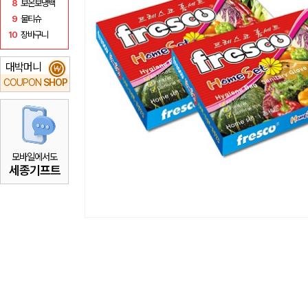
8
보온보냉백
9
물티슈
10
장바구니
대박머니
₩
COUPON
SHOP
모바일에서도
세종기프트