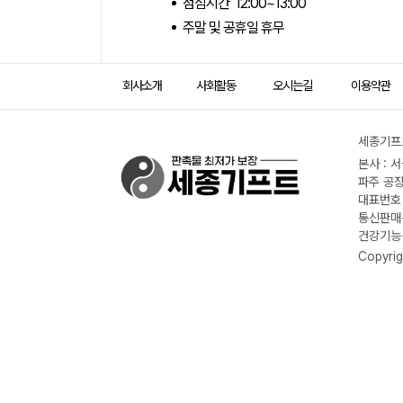
점심시간 12:00~13:00
주말 및 공휴일 휴무
회사소개
사회활동
오시는길
이용약관
세종기프트
본사 : 
파주 공장
대표번호 :
통신판매신
건강기능식
Copyrig