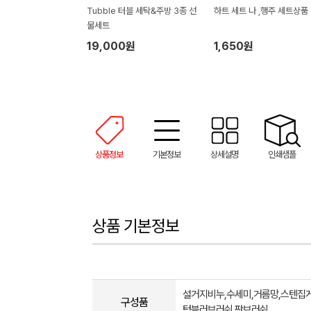
Tubble 터블 세탁&주방 3종 선
하트 세트 나 ,행주 세트상품
물세트
19,000원
1,650원
상품정보
기본정보
상세설명
인쇄샘플
상품 기본정보
설거지비누,수세미,거름망,스텐집게
구성품
텀블러브러쉬,팟브러쉬