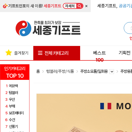
×
세종기프트,
공공기
기프트인포
의 새 이름!
세종기프트
자세히
베스트
기획전
전체 카테고리
즐겨찾기
100
인기카테고리
홈
텀블러/주방/식품
주방소모품/일회용
주방용
TOP 10
1
에코백
2
텀블러
3
우산
4
부채
5
보조배터리
6
수건
7
선풍기