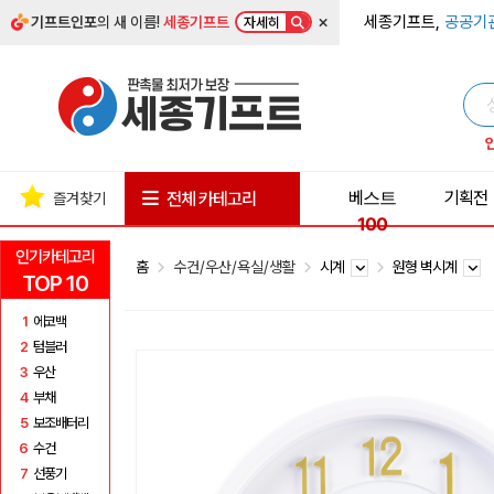
×
세종기프트,
공공기
기프트인포
의 새 이름!
세종기프트
자세히
베스트
기획전
전체 카테고리
즐겨찾기
100
인기카테고리
홈
수건/우산/욕실/생활
시계
원형 벽시계
TOP 10
1
에코백
2
텀블러
3
우산
4
부채
5
보조배터리
6
수건
7
선풍기