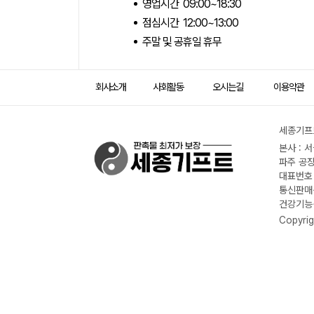
영업시간 09:00~18:30
점심시간 12:00~13:00
주말 및 공휴일 휴무
회사소개
사회활동
오시는길
이용약관
세종기프트
본사 : 
파주 공장
대표번호 :
통신판매신
건강기능식
Copyrig