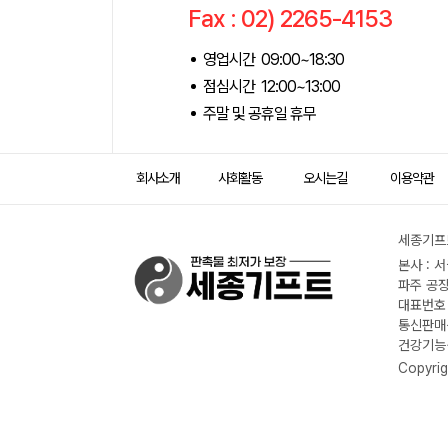
Fax : 02) 2265-4153
영업시간 09:00~18:30
점심시간 12:00~13:00
주말 및 공휴일 휴무
회사소개
사회활동
오시는길
이용약관
세종기프트
본사 : 
파주 공장
대표번호 :
통신판매신
건강기능식
Copyrig