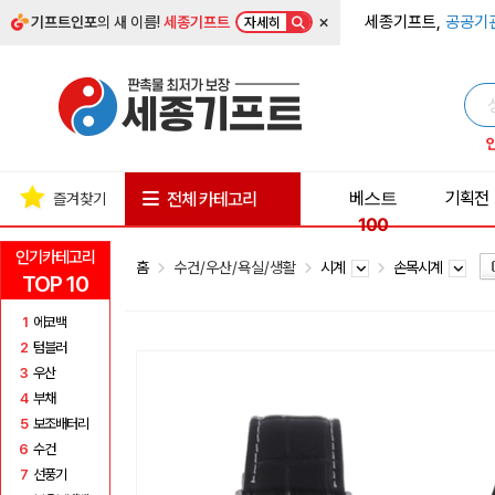
×
세종기프트,
공공기
기프트인포
의 새 이름!
세종기프트
자세히
베스트
기획전
전체 카테고리
즐겨찾기
100
인기카테고리
홈
수건/우산/욕실/생활
시계
손목시계
TOP 10
1
에코백
2
텀블러
3
우산
4
부채
5
보조배터리
6
수건
7
선풍기