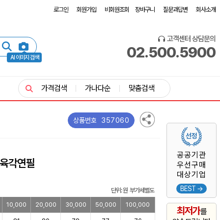
로그인
회원가입
비회원조회
장바구니
질문과답변
회사소개
고객센터 상담문의
02.500.5900
AI 이미지 검색
가격검색
가나다순
맞춤검색
357060
상품번호
공공기관
육각연필
우선구매
대상기업
BEST →
단위: 원 부가세별도
10,000
20,000
30,000
50,000
100,000
최저가
를