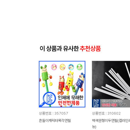
이 상품과 유사한
추천상품
상품번호 : 357057
상품번호 : 310602
흔들이캐릭터목각연필
백색원형미두연필(컬러인
능)