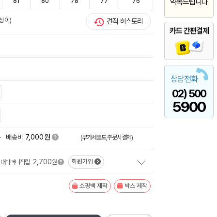
81
80
78
77
76
약속드립니다
상이)
견적 히스토리
카드 간편결제
상담전화
02) 500
5900
원
+
배송비
7,000
(부가세별도,주문시결제)
2,700
회원가입
대박머니적립
원
쇼핑백 제작
박스 제작