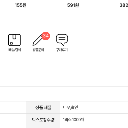
155원
591원
38
34
배송/결제
상품문의
구매후기
상품 재질
나무,흑연
박스포장수량
1박스 1000개