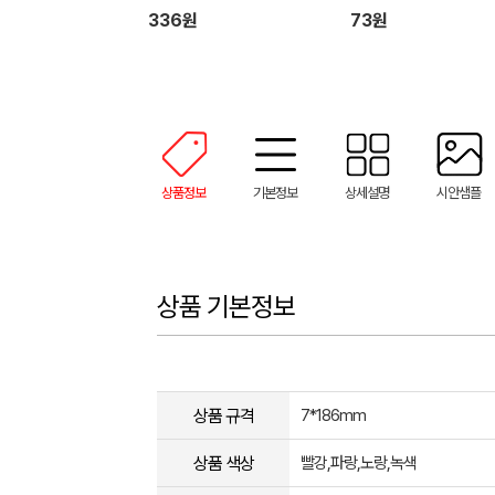
336원
73원
상품정보
기본정보
상세설명
시안샘플
상품 기본정보
상품 규격
7*186mm
상품 색상
빨강,파랑,노랑,녹색