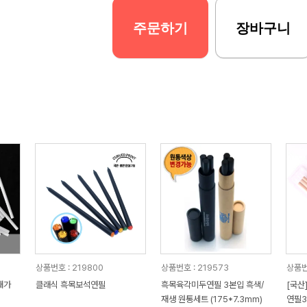
주문하기
장바구니
상품번호 : 219800
상품번호 : 219573
상품번
쇄가
클래식 흑목보석연필
흑목육각미두연필 3본입 흑색/
[국산
재생 원통세트 (175*7.3mm)
연필3