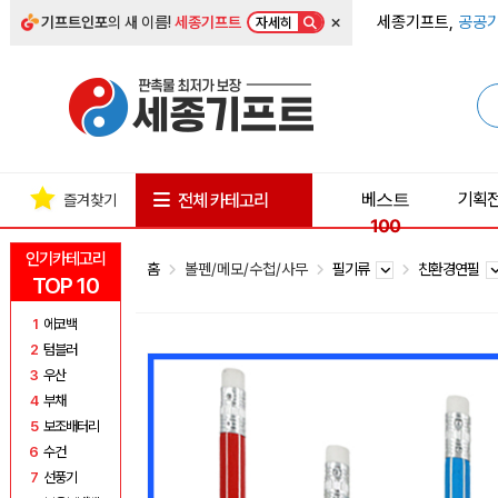
×
세종기프트,
공공기
기프트인포
의 새 이름!
세종기프트
자세히
베스트
기획
전체 카테고리
즐겨찾기
100
인기카테고리
홈
볼펜/메모/수첩/사무
필기류
친환경연필
TOP 10
1
에코백
2
텀블러
3
우산
4
부채
5
보조배터리
6
수건
7
선풍기