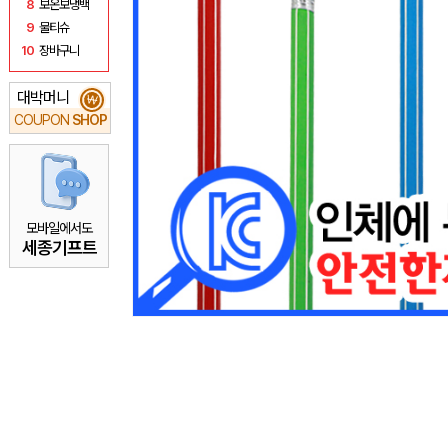
8
보온보냉백
9
물티슈
10
장바구니
대박머니
₩
COUPON
SHOP
모바일에서도
세종기프트