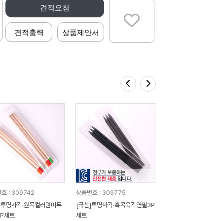
견적요청
견적출력
상품제안서
호 : 309742
상품번호 : 309775
]투명사각·원목컬러원미두
[국산]투명사각·흑목육각연필3P
P세트
세트