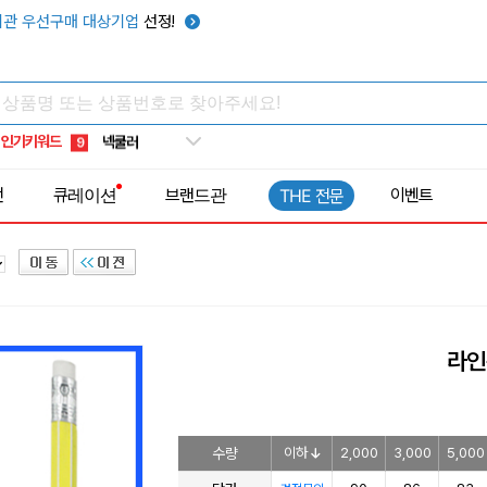
키캡
5
관 우선구매 대상기업
선정!
우산
6
텀블러
7
쿨토시
8
인기키워드
넥쿨러
9
타포린가방
10
전
큐레이션
브랜드관
이벤트
THE 전문
선풍기
1
라인
수량
이하
2,000
3,000
5,000