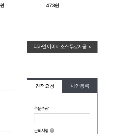
2원
473원
디자인 이미지 소스 무료제공 >
견적요청
시안등록
주문수량
문의사항