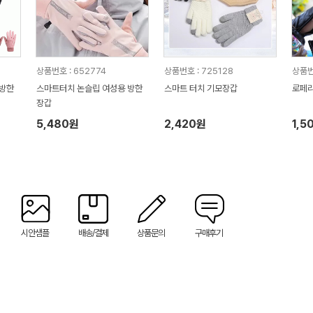
상품번호 : 652774
상품번호 : 725128
상품번
 방한
스마트터치 논슬립 여성용 방한
스마트 터치 기모장갑
로페리
장갑
5,480원
2,420원
1,5
시안샘플
배송/결제
상품문의
구매후기