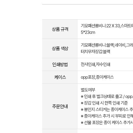
기모패션롱비니:22 X 33,스마트
상품 규격
5*23cm
기모패션롱비니:블랙,네이비,그레
상품 색상
터치무자장갑:블랙
인쇄방법
전사인쇄,자수인쇄
케이스
opp포장,종이케이스
별도여부
※ 인쇄 후 벌크상태로 출고 / op
※ 장갑 인쇄 시 한쪽 인쇄 기준
주문안내
※ 봉인지 스티커는 종이케이스 추
※ 종이케이스 추가 시 부피로 인
※ 선물 포장은 종이 케이스 추가