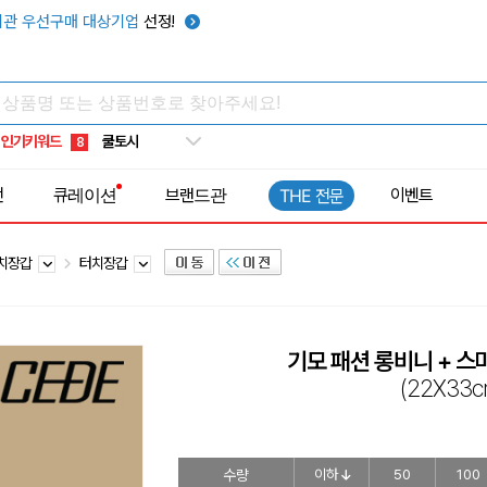
키캡
5
관 우선구매 대상기업
선정!
우산
6
텀블러
7
쿨토시
8
인기키워드
넥쿨러
9
타포린가방
10
전
큐레이션
브랜드관
이벤트
THE 전문
선풍기
1
터치장갑
터치장갑
기모 패션 롱비니 + 스
(22X33c
수량
이하
50
100