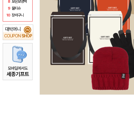
8
보온보냉백
9
물티슈
10
장바구니
대박머니
₩
COUPON
SHOP
모바일에서도
세종기프트