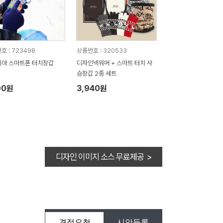
호 : 723498
상품번호 : 320533
아 스마트폰 터치장갑
디자인넥워머 + 스마트 터치 사
슴장갑 2종 세트
00원
3,940원
디자인 이미지 소스 무료제공 >
견적요청
시안등록