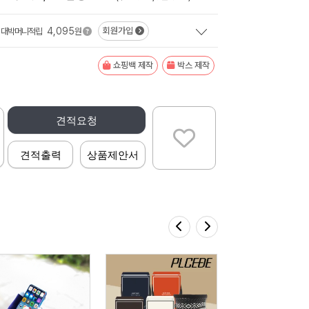
4,095
회원가입
대박머니적립
원
쇼핑백 제작
박스 제작
견적요청
견적출력
상품제안서