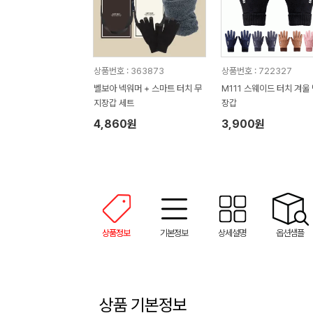
상품번호 : 363873
상품번호 : 722327
벨보아 넥워머 + 스마트 터치 무
M111 스웨이드 터치 겨울
지장갑 세트
장갑
4,860원
3,900원
상품정보
기본정보
상세설명
옵션샘플
상품 기본정보