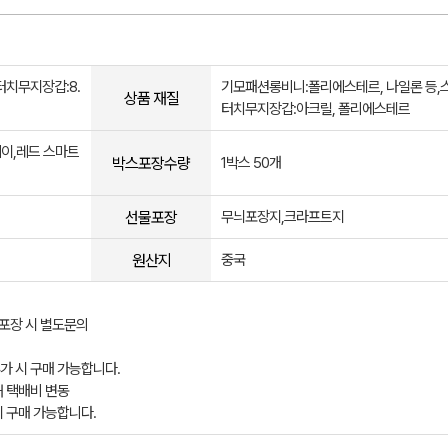
터치무지장갑:8.
기모패션롱비니:폴리에스테르, 나일론 등,
상품 재질
터치무지장갑:아크릴, 폴리에스테르
이,레드 스마트
박스포장수량
1박스 50개
선물포장
무늬포장지,크라프트지
원산지
중국
p포장 시 별도문의
가 시 구매 가능합니다.
해 택배비 변동
시 구매 가능합니다.