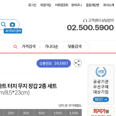
로그인
회원가입
비회원조회
장바구니
질문과답변
회사소개
고객센터 상담문의
02.500.5900
AI 이미지 검색
가격검색
가나다순
맞춤검색
363861
상품번호
공공기관
마트 터치 무지 장갑 2종 세트
우선구매
m/8.5*23cm)
대상기업
BEST →
단위: 원 부가세별도
최저가
를
200
300
500
1,000
3,000