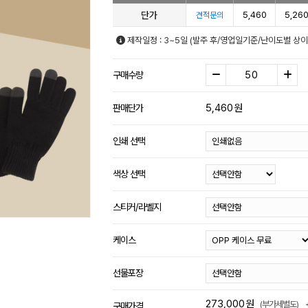
단가
5,460
5,26
견적문의
제작일정 : 3~5일 (발주 후/영업일기준/난이도별 상이
구매수량
5,460
원
판매단가
인쇄 선택
색상 선택
스티커/라벨지
케이스
선물포장
273,000
원
(부가세별도)
구매가격