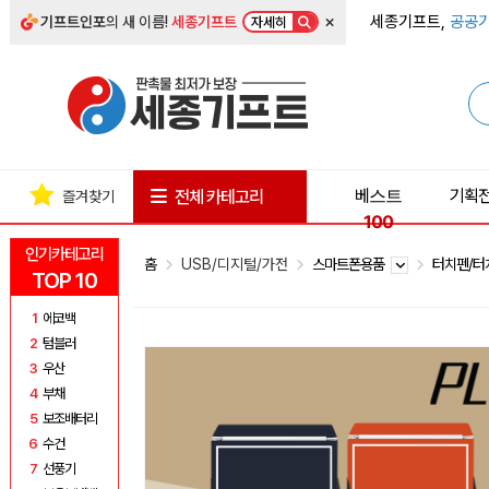
×
세종기프트,
공공기
기프트인포
의 새 이름!
세종기프트
자세히
베스트
기획
전체 카테고리
즐겨찾기
100
인기카테고리
홈
USB/디지털/가전
스마트폰용품
터치펜/
TOP 10
1
에코백
2
텀블러
3
우산
4
부채
5
보조배터리
6
수건
7
선풍기