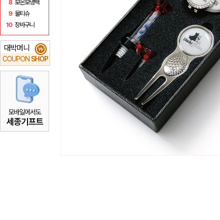
8
보온보냉백
9
물티슈
10
장바구니
대박머니
₩
COUPON
SHOP
모바일에서도
세종기프트