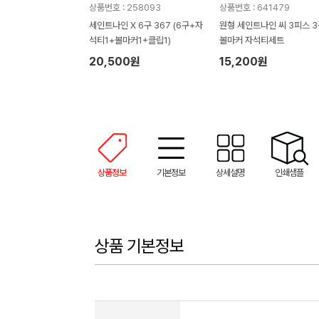
상품번호 : 258093
상품번호 : 641479
세인트나인 X 6구 367 (6구+자
원형 세인트나인 씨 3피스 3
석티1+볼마커1+클립1)
볼마커 자석티세트
20,500원
15,200원
상품정보
기본정보
상세설명
인쇄샘플
상품 기본정보