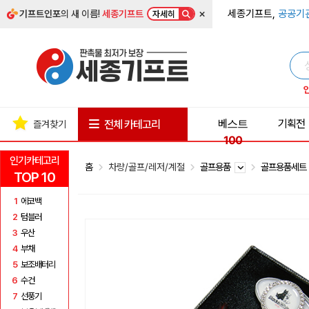
×
세종기프트,
공공기
기프트인포
의 새 이름!
세종기프트
자세히
베스트
기획전
전체 카테고리
즐겨찾기
100
인기카테고리
홈
차량/골프/레저/계절
골프용품
골프용품세
TOP 10
1
에코백
2
텀블러
3
우산
4
부채
5
보조배터리
6
수건
7
선풍기