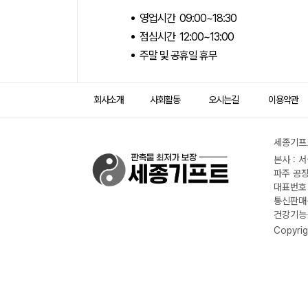
영업시간 09:00~18:30
점심시간 12:00~13:00
주말 및 공휴일 휴무
회사소개
사회활동
오시는길
이용약관
세종기프트
본사 : 
파주 공장
대표번호 :
통신판매신
건강기능식
Copyrig