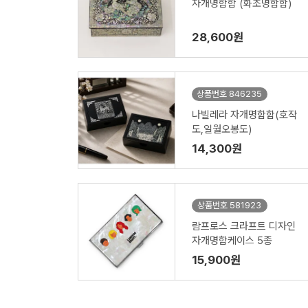
자개명함함 (화조명함함)
28,600원
상품번호 846235
나빌레라 자개명함함(호작
도,일월오봉도)
14,300원
상품번호 581923
람프로스 크라프트 디자인
자개명함케이스 5종
15,900원