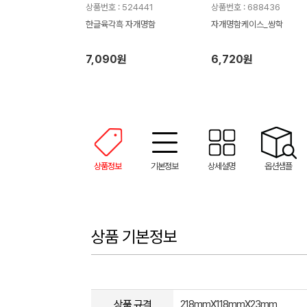
상품번호 : 524441
상품번호 : 688436
한글육각흑 자개명함
자개명함케이스_쌍학
7,090원
6,720원
상품정보
기본정보
상세설명
옵션샘플
상품 기본정보
상품 규격
218mmX118mmX23mm