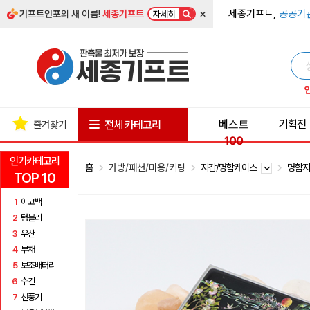
×
세종기프트,
공공기
기프트인포
의 새 이름!
세종기프트
자세히
베스트
기획전
전체 카테고리
즐겨찾기
100
인기카테고리
홈
가방/패션/미용/키링
지갑/명함케이스
명함지
TOP 10
1
에코백
2
텀블러
3
우산
4
부채
5
보조배터리
6
수건
7
선풍기