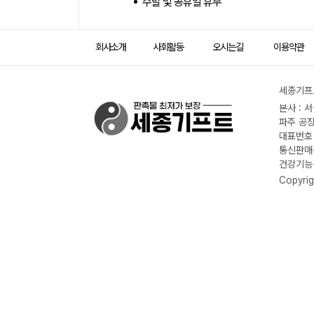
주말 및 공휴일 휴무
회사소개
사회활동
오시는길
이용약관
세종기프트
본사 : 
파주 공장
대표번호 :
통신판매신
건강기능식
Copyrig