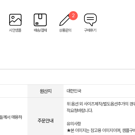
2
시안샘플
배송/결제
상품문의
구매후기
원산지
대한민국
위 옵션 외 사이즈제작/별도옵션추가의 경
적요청바랍니다.
분들께서 애용하
주문안내
유의사항
★본 이미지는 참고용 이미지이며, 샘플구