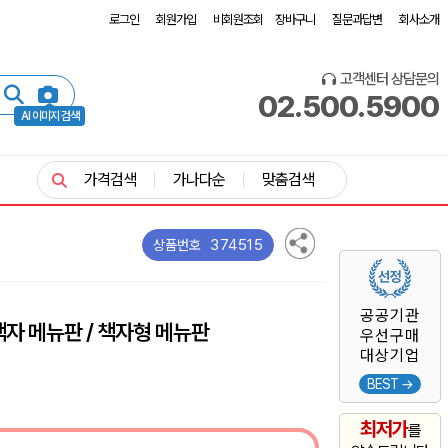
로그인
회원가입
비회원조회
장바구니
질문과답변
회사소개
고객센터 상담문의
02.500.5900
AI 이미지 검색
가격검색
가나다순
맞춤검색
374515
상품번호
공공기관
책자 메뉴판 / 책자형 메뉴판
우선구매
대상기업
BEST →
최저가
를