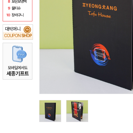
8
보온보냉백
9
물티슈
10
장바구니
대박머니
₩
COUPON
SHOP
모바일에서도
세종기프트