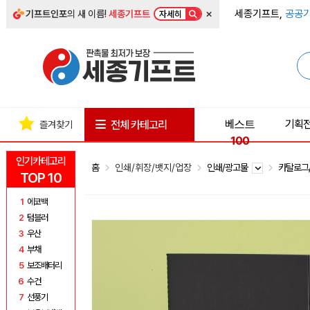
×
세종기프트,
공공기
기프트인포
의 새 이름!
세종기프트
자세히
베스트
기획
전체 카테고리
즐겨찾기
100
인기카테고리
홈
인쇄/휘장/뱃지/업장
인쇄/광고물
카탈로그
TOP 10
1
에코백
2
텀블러
3
우산
4
부채
5
보조배터리
6
수건
7
선풍기