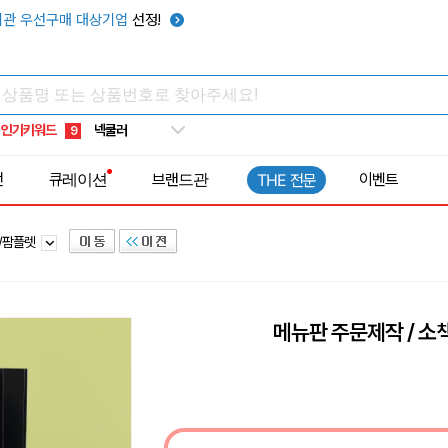
키캡
5
관 우선구매 대상기업
선정!
우산
6
텀블러
7
쿨토시
8
인기키워드
넥쿨러
9
타포린가방
10
전
큐레이션
브랜드관
이벤트
THE 전문
선풍기
1
/팜플렛
메뉴판 주문제작 / 소