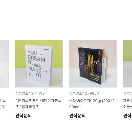
상품번호 : 374498
상품번호 : 279850
상품번
 리플
4단 리플렛 제작 / 8페이지 팜플
팜플렛(아트지/120g) (200*2
제품 
전단지
렛 / 접지 리플렛
00mm)
취급설
견적문의
견적문의
견적