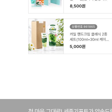
세트
8,500원
상품번호 861865
카밀 핸드크림 클래식 2종
세트(100ml+30ml 케이스
포함)
5,000원
첫 마음 그대로! 세종기프트가 약속드