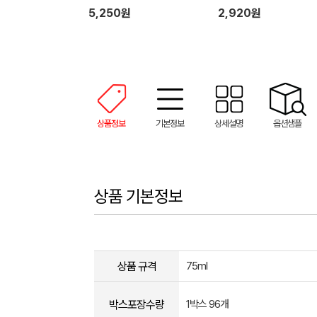
크림+유시몰 가글2매)
미용휴지)
5,250원
2,920원
상품정보
기본정보
상세설명
옵션샘플
상품 기본정보
상품 규격
75ml
박스포장수량
1박스 96개