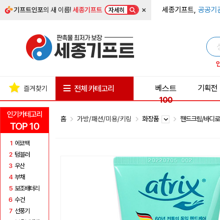
×
세종기프트,
공공기
기프트인포
의 새 이름!
세종기프트
자세히
베스트
기획전
전체 카테고리
즐겨찾기
100
인기카테고리
홈
가방/패션/미용/키링
화장품
핸드크림/바디
TOP 10
1
에코백
2
텀블러
3
우산
4
부채
5
보조배터리
6
수건
7
선풍기