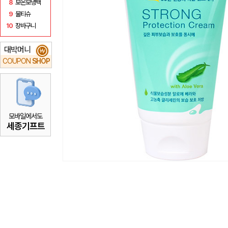
8
보온보냉백
9
물티슈
10
장바구니
대박머니
₩
COUPON
SHOP
모바일에서도
세종기프트