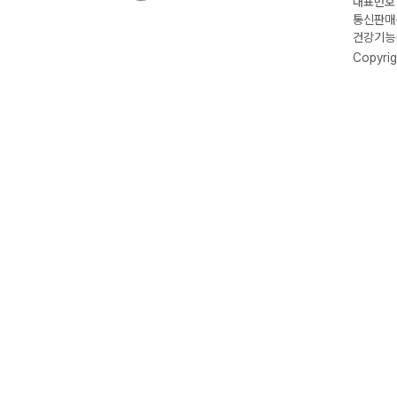
대표번호 :
통신판매신
건강기능식
Copyrig