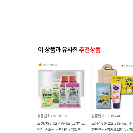
이 상품과 유사한
추천상품
상품번호 : 803909
상품번호 : 785440
브생건364호 4종세트(크리넥스
브생건86-2호 3종세트(바
안심 손소독 스프레이+카밀 핸드
핸드크림+카카오물티슈+카