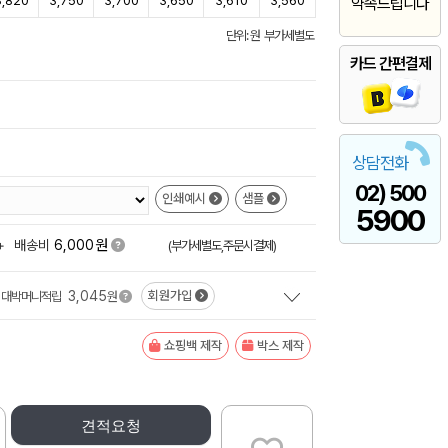
3,820
3,750
3,700
3,650
3,610
3,560
약속드립니다
단위: 원 부가세별도
카드 간편결제
상담전화
02) 500
인쇄예시
샘플
5900
원
+
배송비
6,000
(부가세별도,주문시결제)
3,045
회원가입
대박머니적립
원
쇼핑백 제작
박스 제작
견적요청