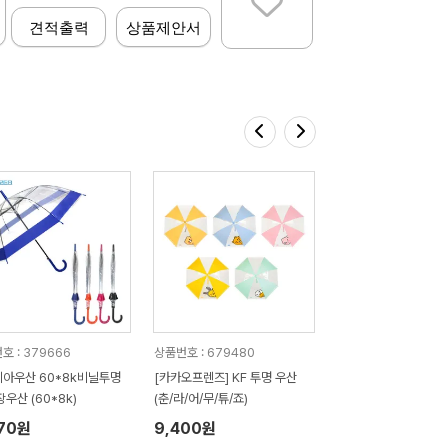
견적출력
상품제안서
호 : 379666
상품번호 : 679480
아우산 60*8k비닐투명
[카카오프렌즈] KF 투명 우산
장우산 (60*8k)
(춘/라/어/무/튜/죠)
670원
9,400원