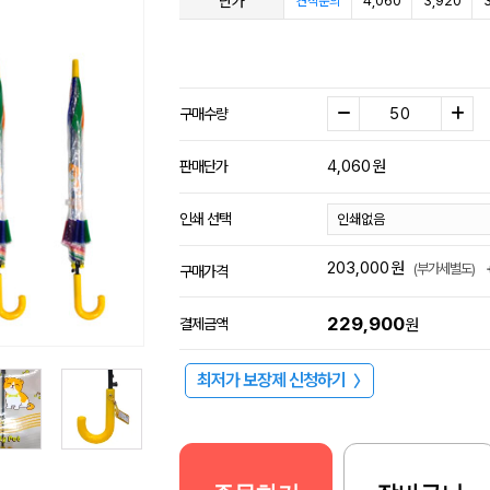
단가
4,060
3,920
견적문의
구매수량
4,060
원
판매단가
인쇄 선택
203,000
원
(부가세별도)
구매가격
229,900
결제금액
원
최저가 보장제 신청하기
〉