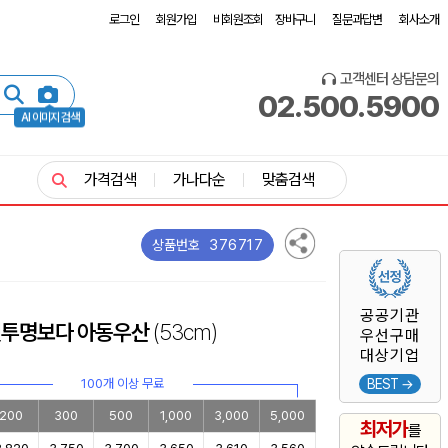
로그인
회원가입
비회원조회
장바구니
질문과답변
회사소개
고객센터 상담문의
02.500.5900
AI 이미지 검색
가격검색
가나다순
맞춤검색
376717
상품번호
공공기관
펫투명보다 아동우산
(53cm)
우선구매
대상기업
100개 이상 무료
BEST →
200
300
500
1,000
3,000
5,000
최저가
를