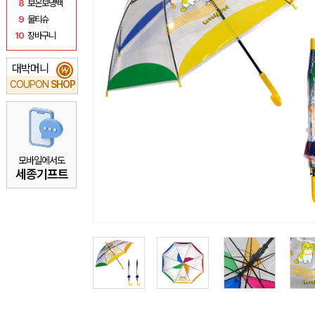
8
보온보냉백
9
물티슈
10
장바구니
대박머니
₩
COUPON
SHOP
모바일에서도
세종기프트