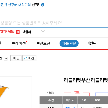
키캡
5
관 우선구매 대상기업
선정!
우산
6
텀블러
7
쿨토시
8
인기키워드
넥쿨러
9
타포린가방
10
전
큐레이션
브랜드관
이벤트
THE 전문
선풍기
1
우산
러블리펫우산 러블리
별도
인쇄비
수량
이하
50
100