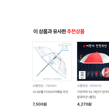
이 상품과 유사한
추천상품
상품번호 : 782691
상품번호 : 659474
시나모롤 POE60빅빼꼼 우산
키르히탁 55 어린이 반사
발광우산 (빨강)
7,500원
4,270원