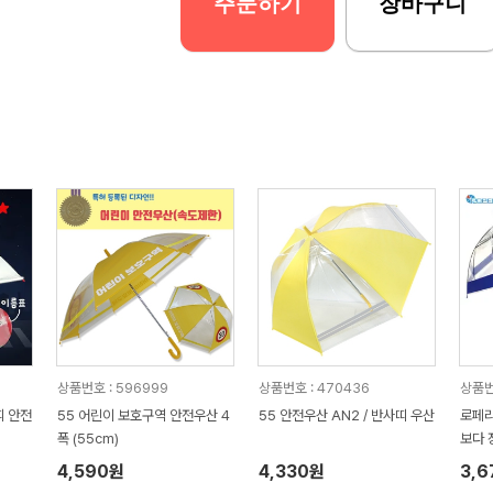
주문하기
장바구니
상품번호 : 596999
상품번호 : 470436
상품번
띠 안전
55 어린이 보호구역 안전우산 4
55 안전우산 AN2 / 반사띠 우산
로페리
폭 (55cm)
보다 
4,590원
4,330원
3,