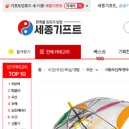
×
세종기프트,
공공기
기프트인포
의 새 이름!
세종기프트
자세히
베스트
기획
전체 카테고리
즐겨찾기
100
인기카테고리
홈
수건/우산/욕실/생활
우산
아동우산/투명
TOP 10
1
에코백
2
텀블러
3
우산
4
부채
5
보조배터리
6
수건
7
선풍기