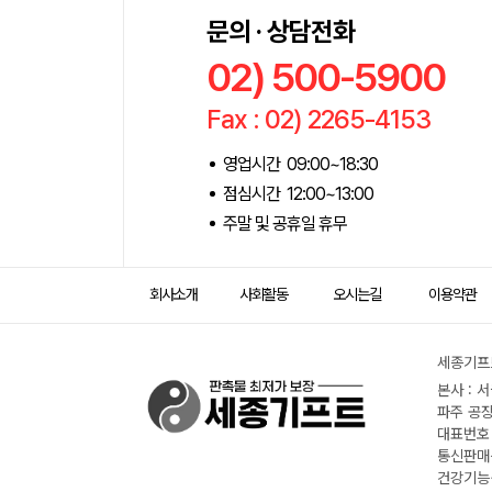
문의 · 상담전화
02) 500-5900
Fax : 02) 2265-4153
영업시간 09:00~18:30
점심시간 12:00~13:00
주말 및 공휴일 휴무
회사소개
사회활동
오시는길
이용약관
세종기프트
본사 : 
파주 공장
대표번호 :
통신판매신
건강기능식