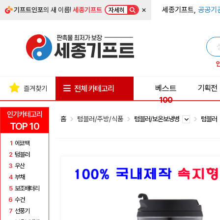
×
세종기프트,
공공기
기프트인포
의 새 이름!
세종기프트
자세히
베스트
기획전
전체 카테고리
즐겨찾기
100
인기카테고리
홈
텀블러/주방/식품
텀블러/보온보냉병
텀블러
TOP 10
1
에코백
2
텀블러
3
우산
4
부채
5
보조배터리
6
수건
7
선풍기