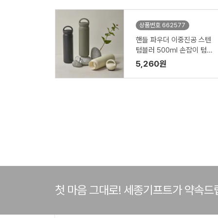
상품번호 662577
핸들 파우더 이중진공 스텐
텀블러 500ml 손잡이 텀블
러
5,260원
첫 마음 그대로! 세종기프트가 약속드