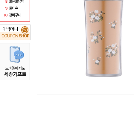
8
보온보냉백
9
물티슈
10
장바구니
대박머니
₩
COUPON
SHOP
모바일에서도
세종기프트