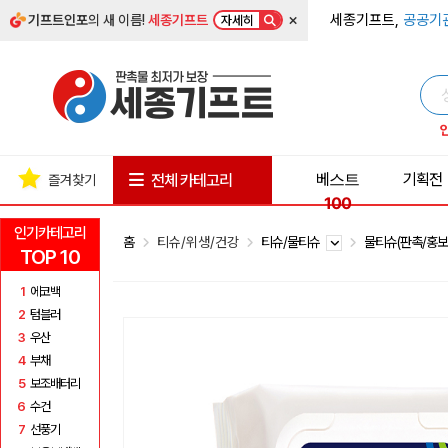
×
세종기프트,
공공기
기프트인포
의 새 이름!
세종기프트
자세히
베스트
기획전
전체 카테고리
즐겨찾기
100
인기카테고리
홈
티슈/위생/건강
티슈/물티슈
물티슈(판촉/홍보
TOP 10
1
에코백
2
텀블러
3
우산
4
부채
5
보조배터리
6
수건
7
선풍기