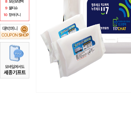
8
보온보냉백
9
물티슈
10
장바구니
대박머니
₩
COUPON
SHOP
모바일에서도
세종기프트