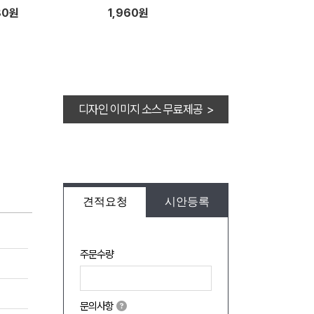
80원
1,960원
디자인 이미지 소스 무료제공 >
견적요청
시안등록
주문수량
문의사항