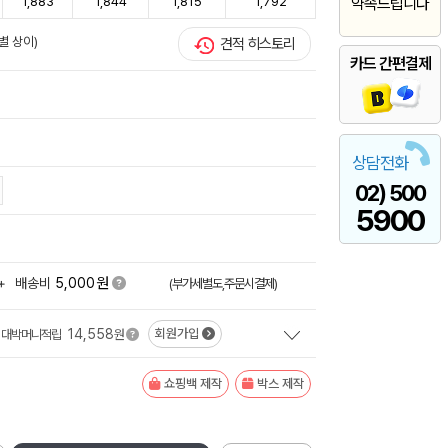
1,883
1,844
1,815
1,792
약속드립니다
별 상이)
견적 히스토리
카드 간편결제
상담전화
02) 500
5900
원
+
배송비
5,000
(부가세별도,주문시결제)
14,558
회원가입
대박머니적립
원
쇼핑백 제작
박스 제작