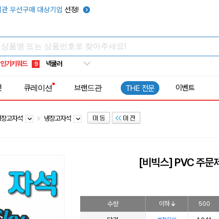
키캡
5
관 우선구매 대상기업
선정!
우산
6
텀블러
7
쿨토시
8
인기키워드
넥쿨러
9
타포린가방
10
전
큐레이션
브랜드관
이벤트
THE 전문
선풍기
1
냉장고자석
냉장고자석
[비빅스] PVC 주
수량
이하
500