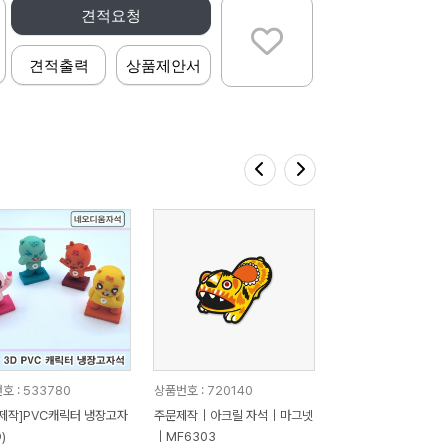
견적요청
견적출력
상품제안서
호 : 533780
상품번호 : 720140
제작]PVC캐릭터 냉장고자
주문제작｜아크릴 자석｜마그넷
)
｜MF6303