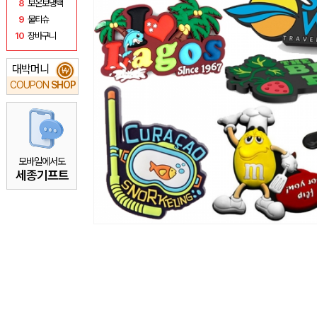
8
보온보냉백
9
물티슈
10
장바구니
대박머니
₩
COUPON
SHOP
모바일에서도
세종기프트