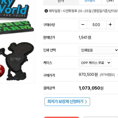
단가
1,941
견적문의
제작일정 : 시안확정후 20~25일 (영업일기준/난이도
구매수량
1,941
원
판매단가
인쇄 선택
케이스
970,500
원
(부가세별도)
구매가격
1,073,050
결제금액
원
최저가 보장제 신청하기
〉