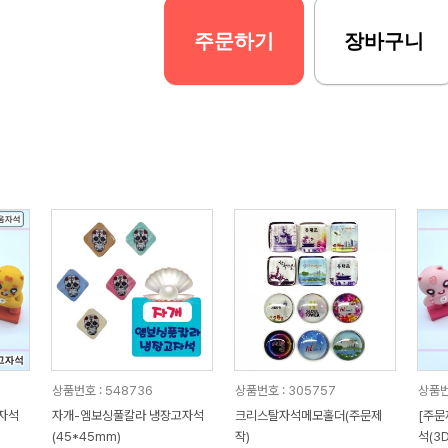
주문하기
장바구니
상품번호 : 548736
상품번호 : 305757
상품번
D자석
자개-엠보싱풀칼라 냉장고자석
크리스탈자석메모홀더(주문제
[주문
(45*45mm)
작)
석(3D