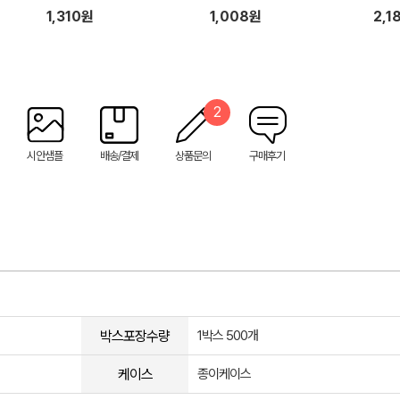
1,310원
1,008원
2,1
2
시안샘플
배송/결제
상품문의
구매후기
박스포장수량
1박스 500개
케이스
종이케이스