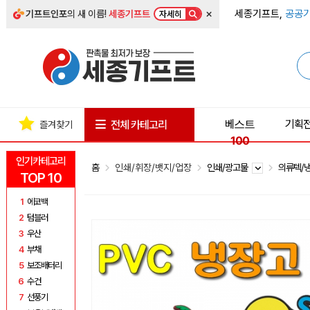
×
세종기프트,
공공기
기프트인포
의 새 이름!
세종기프트
자세히
베스트
기획
전체 카테고리
즐겨찾기
100
인기카테고리
홈
인쇄/휘장/뱃지/업장
인쇄/광고물
의류텍/
TOP 10
1
에코백
2
텀블러
3
우산
4
부채
5
보조배터리
6
수건
7
선풍기