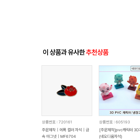
이 상품과 유사한
추천상품
상품번호 : 720161
상품번호 : 605193
주문제작｜에폭 컬러 자석｜금
[주문제작]pvc캐릭터 3
속 마그넷｜MF6704
(네오디움자석)