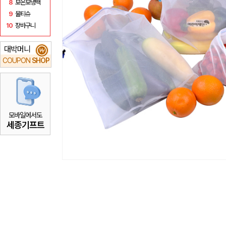
8
보온보냉백
9
물티슈
10
장바구니
대박머니
₩
COUPON
SHOP
모바일에서도
세종기프트