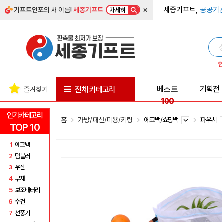
×
세종기프트,
공공기
기프트인포
의 새 이름!
세종기프트
자세히
베스트
기획전
전체 카테고리
즐겨찾기
100
인기카테고리
홈
가방/패션/미용/키링
에코백/쇼핑백
파우치
TOP 10
1
에코백
2
텀블러
3
우산
4
부채
5
보조배터리
6
수건
7
선풍기