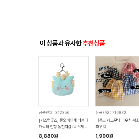
이 상품과 유사한
추천상품
상품번호 : 812356
상품번호 : 716832
[커스텀굿즈] 풀오버인쇄 러블리
다용도 체크무늬 파우치 복
캐릭터 인형 동전지갑 (박스제작
파우치
가능)
8,880원
1,990원