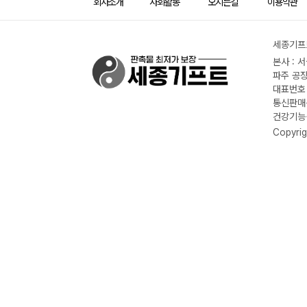
회사소개
사회활동
오시는길
이용약관
세종기프트
본사 : 
파주 공장
대표번호 :
통신판매신
건강기능식
Copyrig