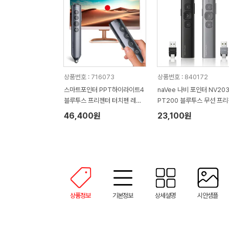
상품번호 : 716073
상품번호 : 840172
스마트포인터 PPT하이라이트4
naVee 나비 포인터 NV203
블루투스 프리젠터 터치펜 레이
PT200 블루투스 무선 프
저포인터
레드 레이저 포인터
46,400원
23,100원
상품정보
기본정보
상세설명
시안샘플