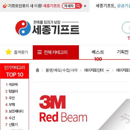
×
세종기프트,
공공기
기프트인포
의 새 이름!
세종기프트
자세히
베스트
기획전
전체 카테고리
즐겨찾기
100
인기카테고리
홈
볼펜/메모/수첩/사무
레이저포인터
레이저포
TOP 10
1
에코백
2
텀블러
3
우산
4
부채
5
보조배터리
6
수건
7
선풍기