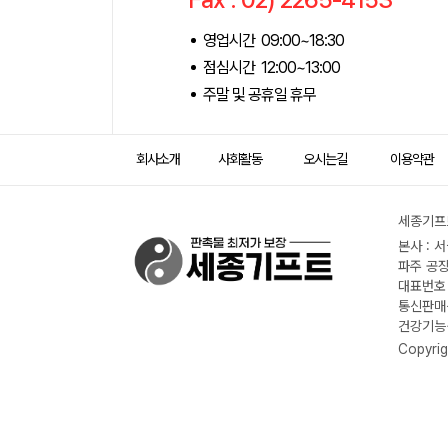
영업시간 09:00~18:30
점심시간 12:00~13:00
주말 및 공휴일 휴무
회사소개
사회활동
오시는길
이용약관
세종기프트
본사 : 
파주 공장
대표번호 :
통신판매신
건강기능식
Copyrig