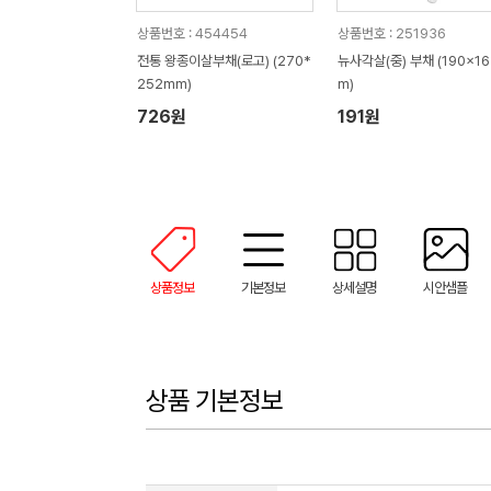
상품번호 : 454454
상품번호 : 251936
전통 왕종이살부채(로고) (270*
뉴사각살(중) 부채 (190x1
252mm)
m)
726원
191원
상품정보
기본정보
상세설명
시안샘플
상품 기본정보