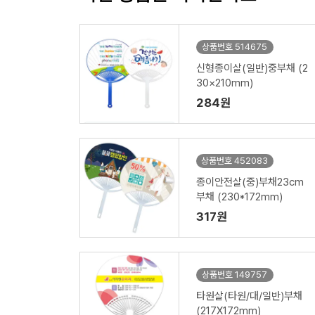
상품번호 514675
신형종이살(일반)중부채 (2
30×210mm)
284원
상품번호 452083
종이안전살(중)부채23cm
부채 (230*172mm)
317원
상품번호 149757
타원살(타원/대/일반)부채
(217X172mm)