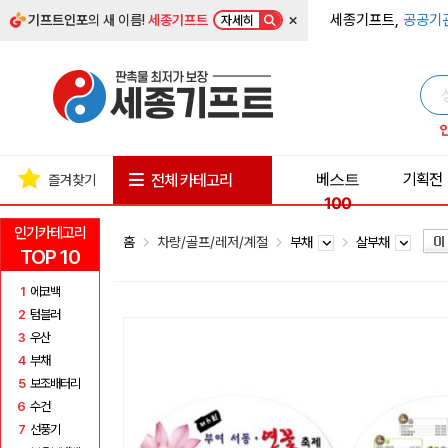
×
세종기프트,
공공기
기프트인포
의 새 이름!
세종기프트
자세히
베스트
기획전
전체 카테고리
즐겨찾기
100
인기카테고리
홈
차량/골프/레저/계절
부채
살부채
TOP 10
1
에코백
2
텀블러
3
우산
4
부채
5
보조배터리
6
수건
7
선풍기