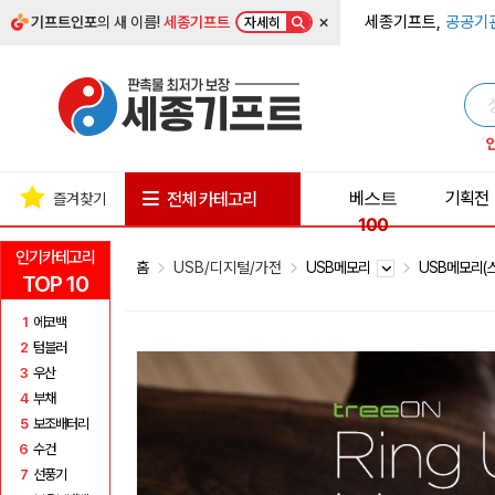
×
세종기프트,
공공기
기프트인포
의 새 이름!
세종기프트
자세히
베스트
기획전
전체 카테고리
즐겨찾기
100
인기카테고리
홈
USB/디지털/가전
USB메모리
USB메모리(
TOP 10
1
에코백
2
텀블러
3
우산
4
부채
5
보조배터리
6
수건
7
선풍기