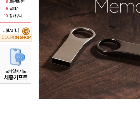
8
보온보냉백
9
물티슈
10
장바구니
대박머니
₩
COUPON
SHOP
모바일에서도
세종기프트