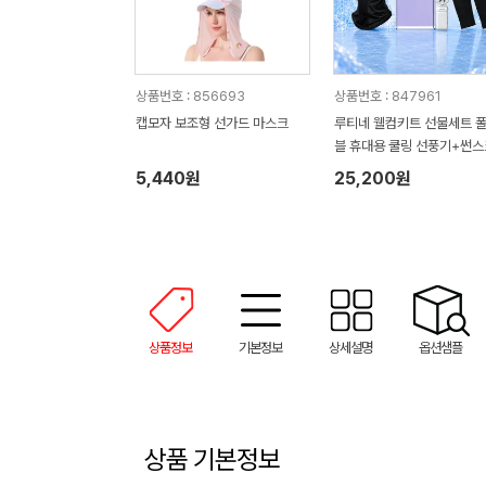
상품번호 : 856693
상품번호 : 847961
캡모자 보조형 선가드 마스크
루티네 웰컴키트 선물세트 
블 휴대용 쿨링 선풍기+썬스
+냉장고쿨토시
5,440원
25,200원
상품정보
기본정보
상세설명
옵션샘플
상품 기본정보