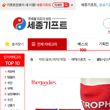
×
세종기프트,
공공기
기프트인포
의 새 이름!
세종기프트
자세히
베스트
기획전
전체 카테고리
즐겨찾기
100
인기카테고리
홈
차량/골프/레저/계절
레저/스포츠
쿨토시/스
TOP 10
1
에코백
2
텀블러
3
우산
4
부채
5
보조배터리
6
수건
7
선풍기