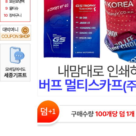
8
보온보냉백
9
물티슈
10
장바구니
대박머니
₩
COUPON
SHOP
모바일에서도
세종기프트
구매수량
100개당 덤 1개