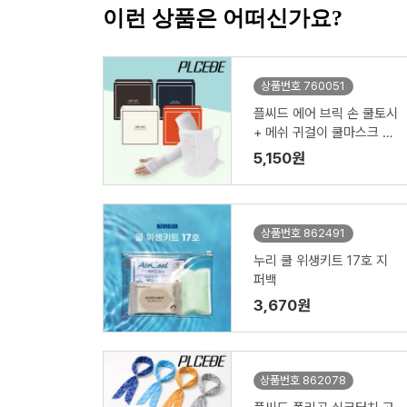
이런 상품은 어떠신가요?
상품번호 760051
플씨드 에어 브릭 손 쿨토시
+ 메쉬 귀걸이 쿨마스크 2
종 세트
5,150원
상품번호 862491
누리 쿨 위생키트 17호 지
퍼백
3,670원
상품번호 862078