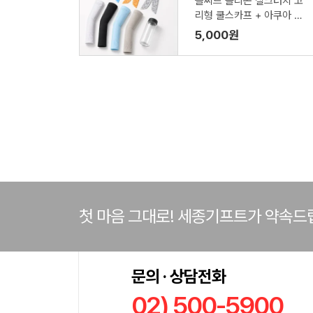
플씨드 폴리곤 실크터치 고
리형 쿨스카프 + 아쿠아 쿨
토시 + 보틀 350ml 3종 세
5,000원
트
첫 마음 그대로! 세종기프트가 약속드
문의 · 상담전화
02) 500-5900