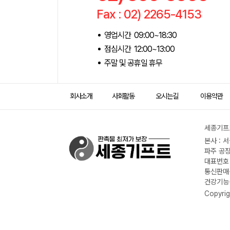
Fax : 02) 2265-4153
영업시간 09:00~18:30
점심시간 12:00~13:00
주말 및 공휴일 휴무
회사소개
사회활동
오시는길
이용약관
세종기프트
본사 : 
파주 공장
대표번호 :
통신판매신
건강기능식
Copyrig