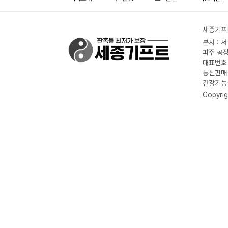
세종기프트
본사 : 
파주 공장
대표번호 :
통신판매신
건강기능식
Copyrig