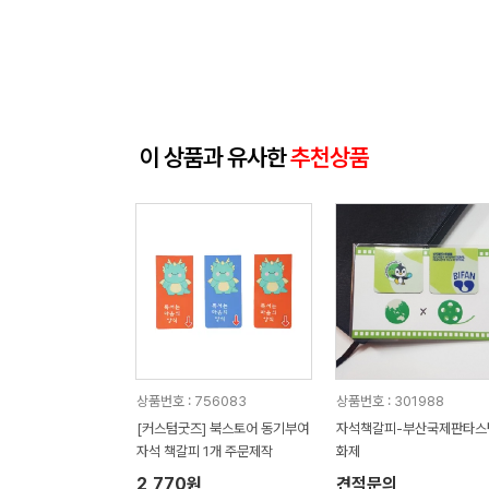
이 상품과 유사한
추천상품
상품번호 : 756083
상품번호 : 301988
[커스텀굿즈] 북스토어 동기부여
자석책갈피-부산국제판타스
자석 책갈피 1개 주문제작
화제
2,770원
견적문의