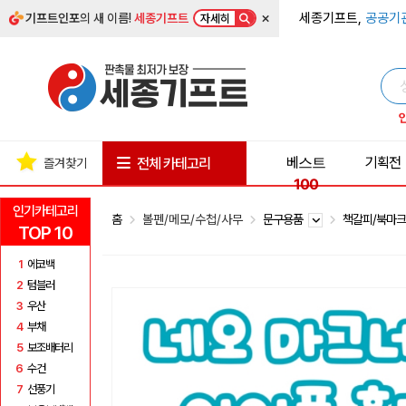
×
세종기프트,
공공기
기프트인포
의 새 이름!
세종기프트
자세히
베스트
기획전
전체 카테고리
즐겨찾기
100
인기카테고리
홈
볼펜/메모/수첩/사무
문구용품
책갈피/북마
TOP 10
1
에코백
2
텀블러
3
우산
4
부채
5
보조배터리
6
수건
7
선풍기