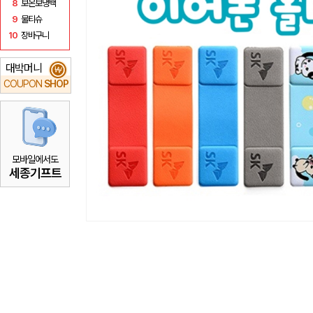
8
보온보냉백
9
물티슈
10
장바구니
대박머니
₩
COUPON
SHOP
모바일에서도
세종기프트