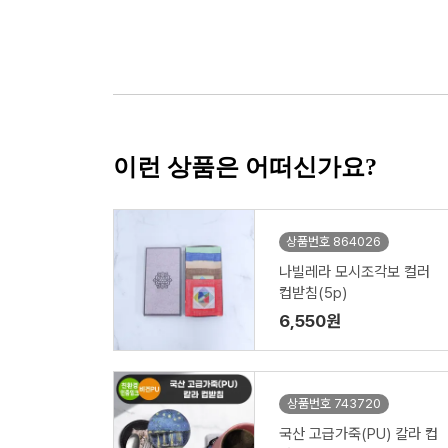
이런 상품은 어떠신가요?
상품번호 864026
나빌레라 모시조각보 컬러
컵받침(5p)
6,550원
상품번호 743720
국산 고급가죽(PU) 칼라 컵