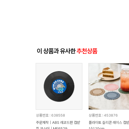
이 상품과 유사한
추천상품
상품번호 : 638558
상품번호 : 453876
주문제작｜ABS 레코드판 컵받
플라이토 실리콘 레이스 컵받침
침 코스터｜MF6529
[소] 10cm