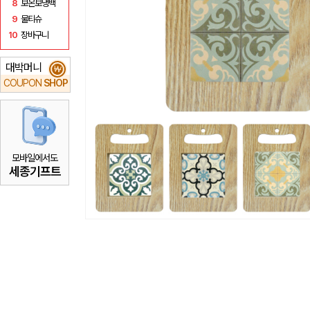
8
보온보냉백
9
물티슈
10
장바구니
대박머니
₩
COUPON
SHOP
모바일에서도
세종기프트