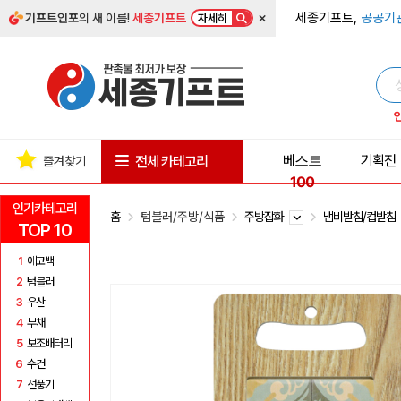
×
세종기프트,
공공기
기프트인포
의 새 이름!
세종기프트
자세히
베스트
기획전
전체 카테고리
즐겨찾기
100
인기카테고리
홈
텀블러/주방/식품
주방잡화
냄비받침/컵받침
TOP 10
1
에코백
2
텀블러
3
우산
4
부채
5
보조배터리
6
수건
7
선풍기