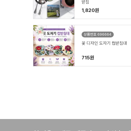
받침
1,820원
상품번호 696664
꽃 디자인 도자기 컵받침대
715원