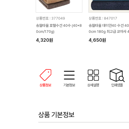
상품번호 : 377049
상품번호 : 847017
송월타올 호텔수건 40수 (40*8
송월타올 데미안40 수건 40
0cm/170g)
0cm 180g 최고급 코마사 
수
4,320원
4,650원
상품정보
기본정보
상세설명
인쇄샘플
상품 기본정보