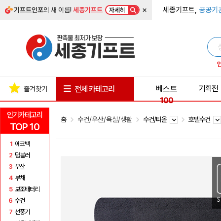
×
세종기프트,
공공기
기프트인포
의 새 이름!
세종기프트
자세히
베스트
기획전
전체 카테고리
즐겨찾기
100
인기카테고리
홈
수건/우산/욕실/생활
수건/타올
호텔수건
TOP 10
1
에코백
2
텀블러
3
우산
4
부채
5
보조배터리
6
수건
7
선풍기